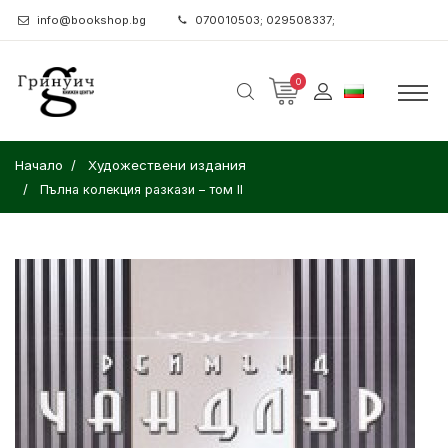
info@bookshop.bg
070010503; 029508337;
0
Начало
Художествени издания
Пълна колекция разкази – том II