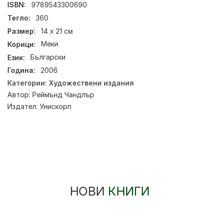
ISBN:
9789543300690
Тегло:
360
Размер:
14 х 21 см
Корици:
Меки
Език:
Български
Година:
2006
Категории:
Художествени издания
Автор:
Реймънд Чандлър
Издател:
Унискорп
НОВИ
КНИГИ