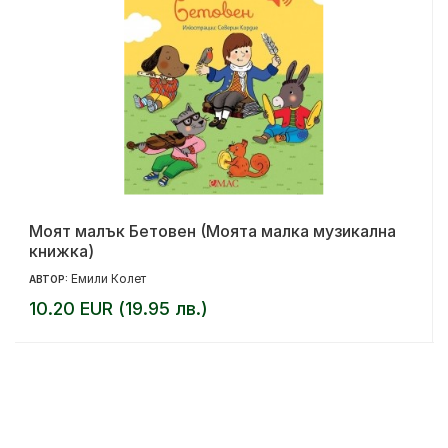
Моят малък Бетовен (Моята малка музикална
книжка)
Емили Колет
АВТОР:
10.20 EUR (19.95 лв.)