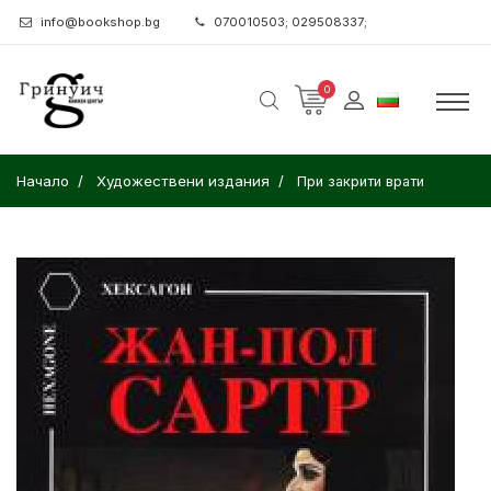
info@bookshop.bg
070010503; 029508337;
0
Начало
Художествени издания
При закрити врати