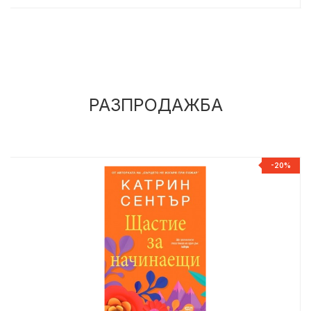
РАЗПРОДАЖБА
%
-20%