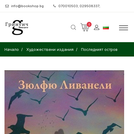
info@bookshop.bg
070010503; 029508337;
0
Начало
Художествени издания
Последният остров