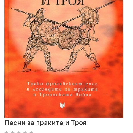
Песни за траките и Троя