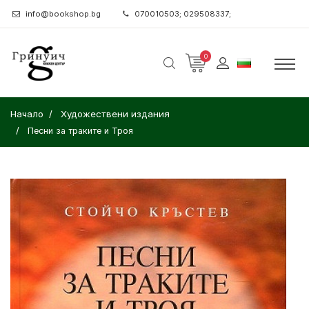
info@bookshop.bg
070010503; 029508337;
0
Начало
Художествени издания
Песни за траките и Троя