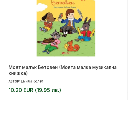
Моят малък Бетовен (Моята малка музикална
книжка)
Емили Колет
АВТОР:
10.20 EUR (19.95 лв.)