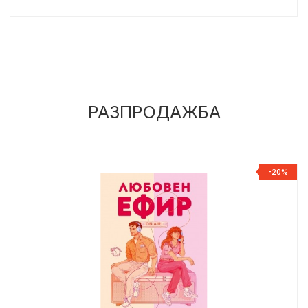
РАЗПРОДАЖБА
%
-20%