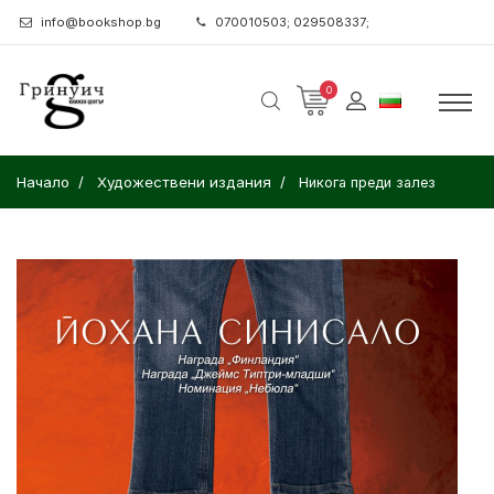
info@bookshop.bg
070010503; 029508337;
0
Начало
Художествени издания
Никога преди залез