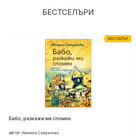
БЕСТСЕЛЪРИ
Р
БЕСТСЕЛЪР
Бабо, разкажи ми спомен
Ивинела Самуилова
АВТОР: