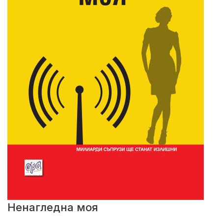
Ненагледна моя