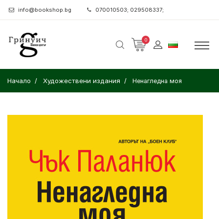
info@bookshop.bg
070010503; 029508337;
0
Начало
Художествени издания
Ненагледна моя