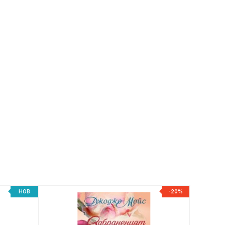
НОВ
-20%