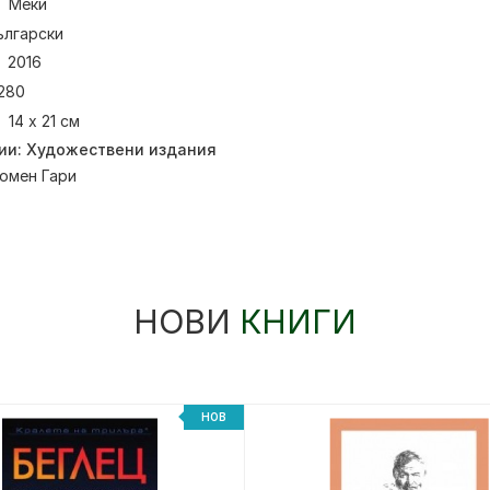
Меки
ългарски
2016
280
14 х 21 см
ии:
Художествени издания
омен Гари
НОВИ
КНИГИ
НОВ