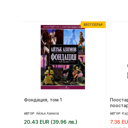
ЕСТСЕЛЪР
БЕСТСЕЛЪР
е в
Фондация, том 1
Поостар
еория
пооста
Айзък Азимов
Кар
АВТОР:
АВТОР:
20.43 EUR (39.96 лв.)
7.36 EU