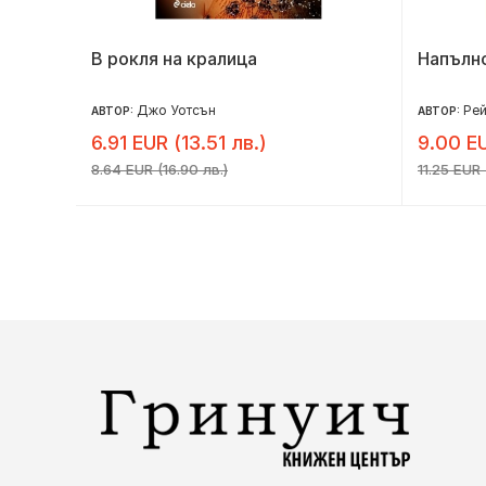
В рокля на кралица
Напълно
Джо Уотсън
Ре
АВТОР:
АВТОР:
6.91 EUR (13.51 лв.)
9.00 EU
8.64 EUR (16.90 лв.)
11.25 EUR 