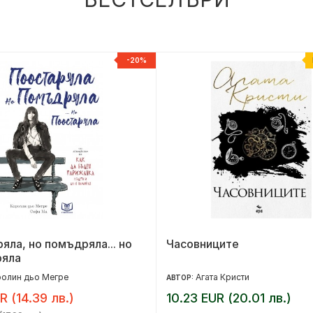
-20%
яла, но помъдряла... но
Часовниците
ряла
олин дьо Мегре
Агата Кристи
АВТОР:
R (14.39 лв.)
10.23 EUR (20.01 лв.)