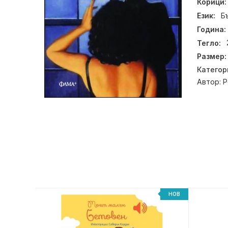
Корици:
Език:
Б
Година:
Тегло:
Размер:
Категор
Автор:
Р
-20%
НОВ