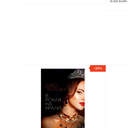
9.20 EUR (
-20%
-20%