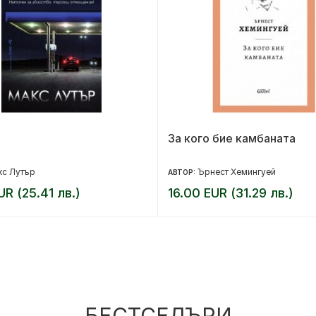
За кого бие камбаната
кс Лутър
Ърнест Хемингуей
АВТОР:
UR (25.41 лв.)
16.00 EUR (31.29 лв.)
БЕСТСЕЛЪРИ