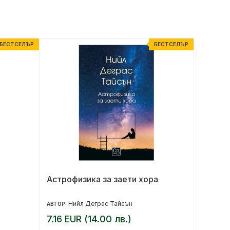
БЕСТСЕЛЪР
БЕСТСЕЛЪР
Астрофизика за заети хора
Приказ
Нийл Деграс Тайсън
Ху
АВТОР:
АВТОР:
7.16 EUR (14.00 лв.)
10.23 