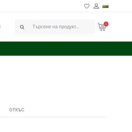
0
Ч
Search
ОТКЪС