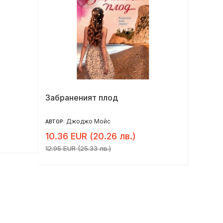
Забраненият плод
Краят 
револ
Джоджо Мойс
Ал
АВТОР:
АВТОР:
10.36 EUR (20.26 лв.)
14.00 
12.95 EUR (25.33 лв.)