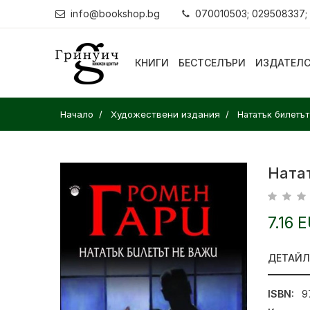
info@bookshop.bg
070010503; 029508337;
КНИГИ
БЕСТСЕЛЪРИ
ИЗДАТЕЛ
Начало
Художествени издания
Нататък билетът
Ната
7.16 
ДЕТАЙ
ISBN:
9