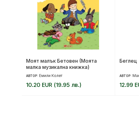
Моят малък Бетовен (Моята
Беглец
малка музикална книжка)
Емили Колет
Ма
АВТОР:
АВТОР:
10.20 EUR (19.95 лв.)
12.99 E