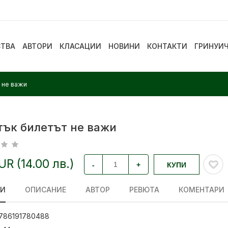
СТВА
АВТОРИ
КЛАСАЦИИ
НОВИНИ
КОНТАКТИ
ГРИНУИ
 не важи
тък билетът не важи
EUR (14.00 лв.)
-
+
КУПИ
ЛИ
ОПИСАНИЕ
АВТОР
РЕВЮТА
КОМЕНТАРИ
786191780488