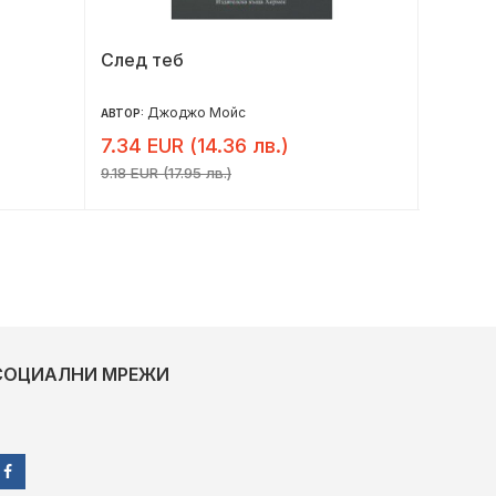
След теб
Лято в
Джоджо Мойс
Л
АВТОР:
АВТОР:
7.34 EUR (14.36 лв.)
9.41 E
9.18 EUR (17.95 лв.)
11.76 EU
СОЦИАЛНИ МРЕЖИ