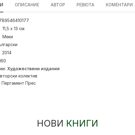
ЛИ
ОПИСАНИЕ
АВТОР
РЕВЮТА
КОМЕНТАРИ
789546410177
11,5 х 13 см
Меки
ългарски
2014
160
ии:
Художествени издания
вторски колектив
:
Пергамент Прес
НОВИ
КНИГИ