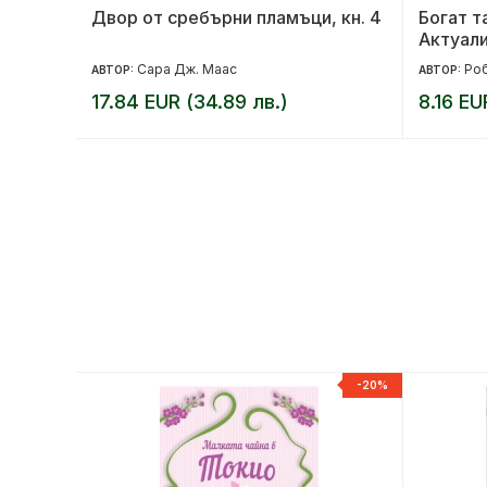
1: Една
Двор от сребърни пламъци, кн. 4
Богат т
Актуали
свят и 
Сара Дж. Маас
Роб
АВТОР:
АВТОР:
раздел
17.84 EUR (34.89 лв.)
8.16 EU
-20%
-20%