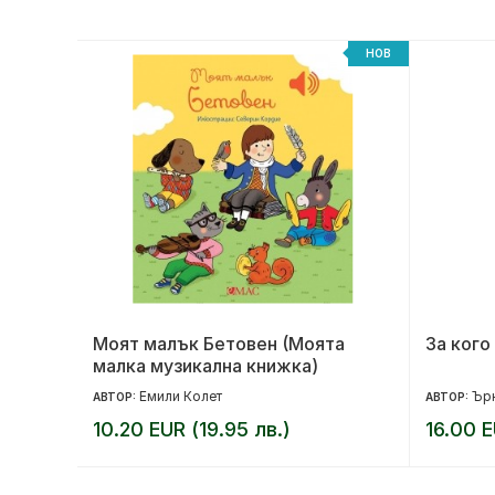
НОВ
НОВ
на
Моят малък Бетовен (Моята
За кого
малка музикална книжка)
Емили Колет
Ърн
АВТОР:
АВТОР:
10.20 EUR (19.95 лв.)
16.00 E