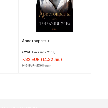
Аристократът
След 
Пенелъпи Уорд
АВТОР:
АВТОРИ:
7.32 EUR (14.32 лв.)
6.54 E
9.15 EUR (17.90 лв.)
8.18 EUR 