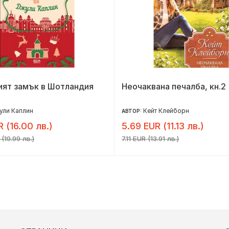
ият замък в Шотландия
Неочаквана печалба, кн.2
ули Каплин
Кейт Клейборн
АВТОР:
R (16.00 лв.)
5.69 EUR (11.13 лв.)
(19.99 лв.)
7.11 EUR (13.91 лв.)