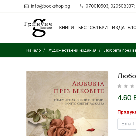
info@bookshop.bg
070010503; 029508337;
КНИГИ
БЕСТСЕЛЪРИ
ИЗДАТЕЛ
Начало
Художествени издания
Любовта през в
Любо
4.60 
Продукт