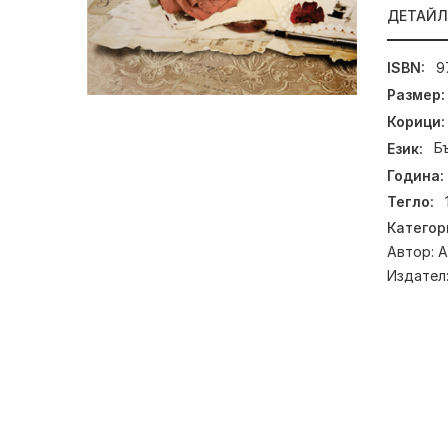
ДЕТАЙ
ISBN:
9
Размер:
Корици:
Език:
Б
Година:
Тегло:
Категор
Автор:
А
Издател