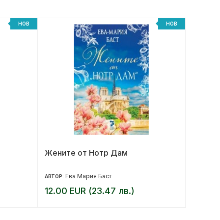
НОВ
НОВ
Жените от Нотр Дам
Беглец
Ева Мария Баст
М
АВТОР:
АВТОР:
12.00 EUR (23.47 лв.)
12.99 