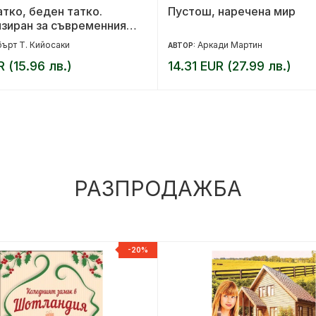
атко, беден татко.
Пустош, наречена мир
зиран за съвременния
с 9 нови обучителни
ърт Т. Кийосаки
Аркади Мартин
АВТОР:
а
R (15.96 лв.)
14.31 EUR (27.99 лв.)
РАЗПРОДАЖБА
-20%