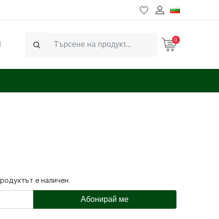
0
Ч
Search
продуктът е наличен.
Абонирай ме