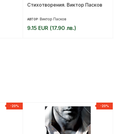
Стихотворения. Виктор Пасков
Спарин
Виктор Пасков
Д
АВТОР:
АВТОР:
9.15 EUR (17.90 лв.)
11.25 
-20%
-20%