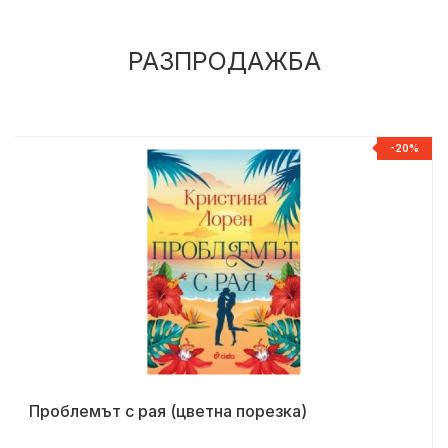
РАЗПРОДАЖБА
%
-20%
Проблемът с рая (цветна порезка)