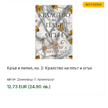
Р
БЕСТСЕЛЪР
Кръв и пепел, кн. 2: Кралство на плът и огън
Дженифър Л. Арментраут
АВТОР:
12.73 EUR (24.90 лв.)