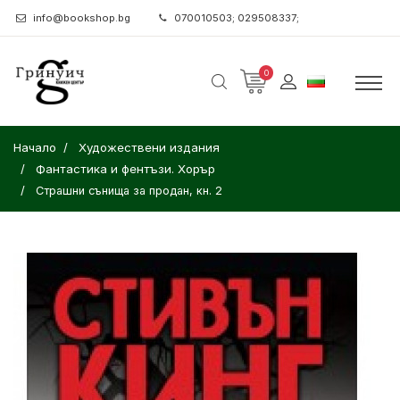
info@bookshop.bg
070010503; 029508337;
0
Начало
Художествени издания
Фантастика и фентъзи. Хорър
Страшни сънища за продан, кн. 2