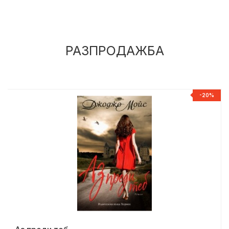
РАЗПРОДАЖБА
%
-20%