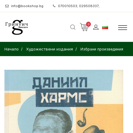
info@bookshop.bg
070010503; 029508337;
0
Начало
Художествени издания
Избрани произведения