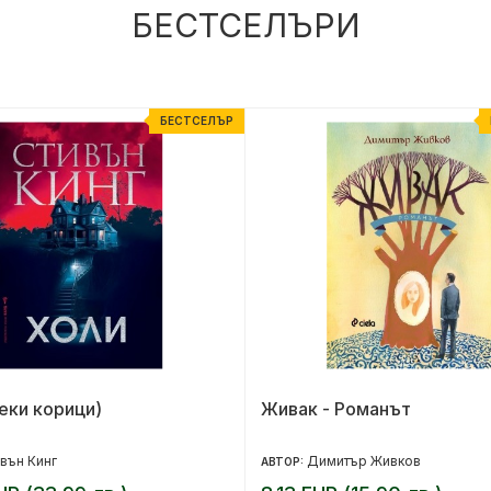
БЕСТСЕЛЪРИ
БЕСТСЕЛЪР
еки корици)
Живак - Романът
вън Кинг
Димитър Живков
АВТОР: