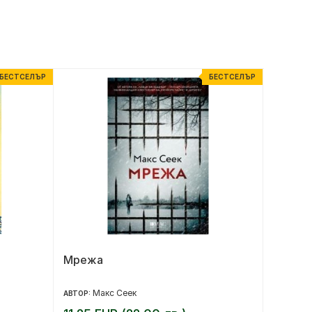
БЕСТСЕЛЪР
БЕСТСЕЛЪР
Мрежа
1984 тв
Макс Сеек
Д
АВТОР:
АВТОР: