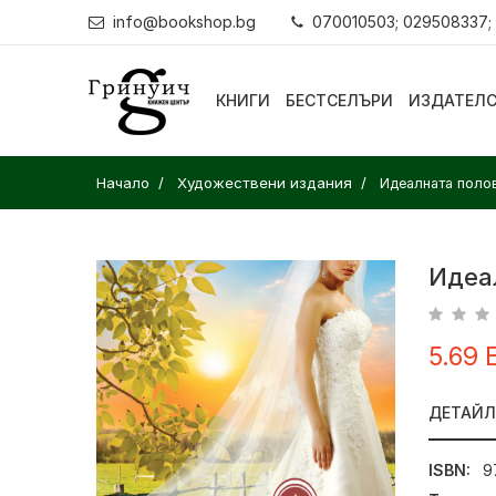
info@bookshop.bg
070010503; 029508337;
КНИГИ
БЕСТСЕЛЪРИ
ИЗДАТЕЛ
Начало
Художествени издания
Идеалната поло
Идеа
5.69 
ДЕТАЙ
ISBN:
9