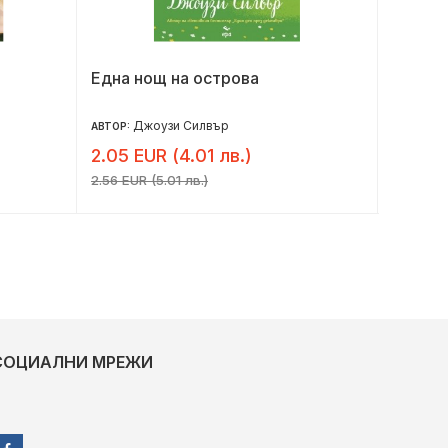
Една нощ на острова
Клеопа
Джоузи Силвър
К
АВТОР:
АВТОР:
2.05 EUR (4.01 лв.)
9.60 E
2.56 EUR (5.01 лв.)
12.00 EU
СОЦИАЛНИ МРЕЖИ