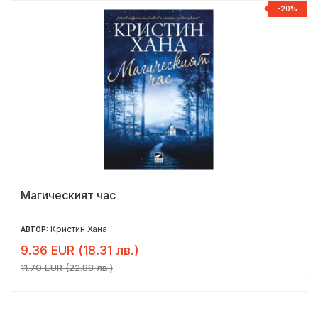
%
-20%
Магическият час
Кристин Хана
АВТОР:
9.36 EUR (18.31 лв.)
11.70 EUR (22.88 лв.)