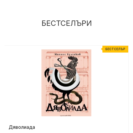
БЕСТСЕЛЪРИ
Р
БЕСТСЕЛЪР
Дяволиада