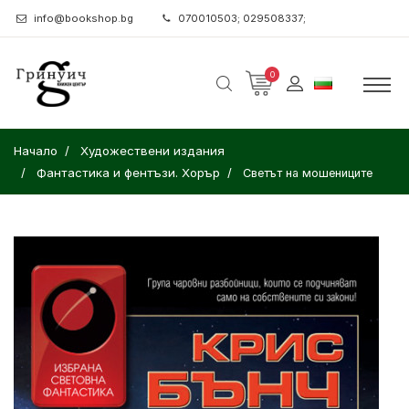
info@bookshop.bg
070010503; 029508337;
0
Начало
Художествени издания
Фантастика и фентъзи. Хорър
Светът на мошениците