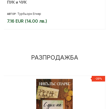
ПУК и ЧУК
Турбьорн Егнер
АВТОР:
7.16 EUR (14.00 лв.)
РАЗПРОДАЖБА
%
-20%