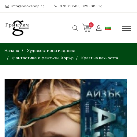
info@bookshop.bg
070010503; 029508337;
0
Начало
Художествени издания
Фантастика и фентъзи. Хорър
Краят на вечността