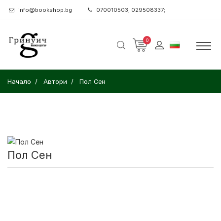
info@bookshop.bg
070010503; 029508337;
0
Начало
Автори
Пол Сен
Пол Сен