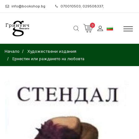
info@bookshop.bg
070010503; 029508337;
0
Начало
Художествени издания
Ернестин или раждането на любовта