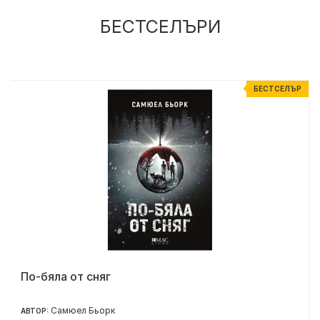
БЕСТСЕЛЪРИ
Р
БЕСТСЕЛЪР
По-бяла от сняг
Самюел Бьорк
АВТОР: