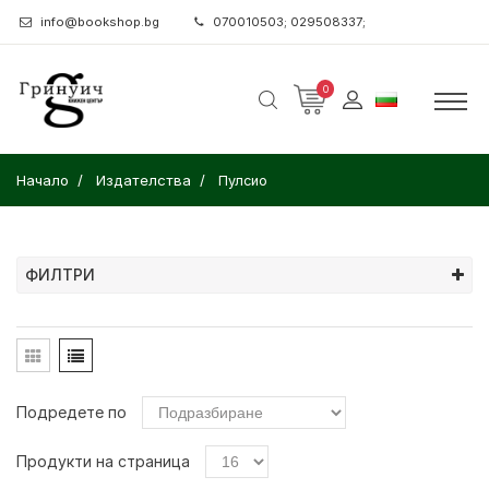
info@bookshop.bg
070010503; 029508337;
0
Начало
Издателства
Пулсио
ФИЛТРИ
Подредете по
Продукти на страница