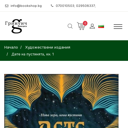
info@bookshop.bg
070010503; 029508337;
0
Начало
Художествени издания
Дете на пустинята, кн. 1