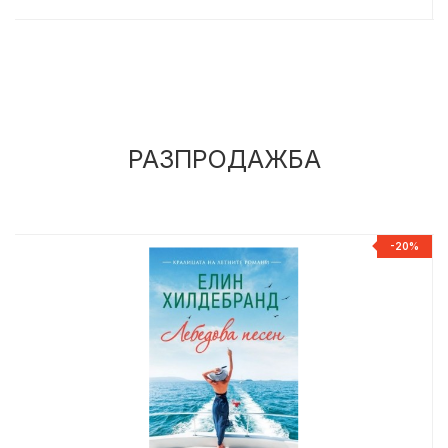
РАЗПРОДАЖБА
%
-20%