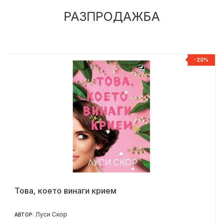
РАЗПРОДАЖБА
%
-20%
Това, което винаги крием
Луси Скор
АВТОР: