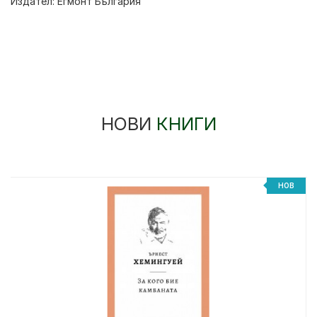
Издател:
Егмонт България
НОВИ
КНИГИ
%
НОВ