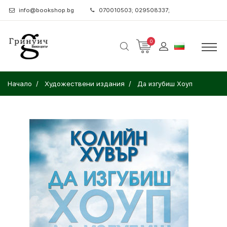
info@bookshop.bg
070010503; 029508337;
0
Начало
Художествени издания
Да изгубиш Хоуп