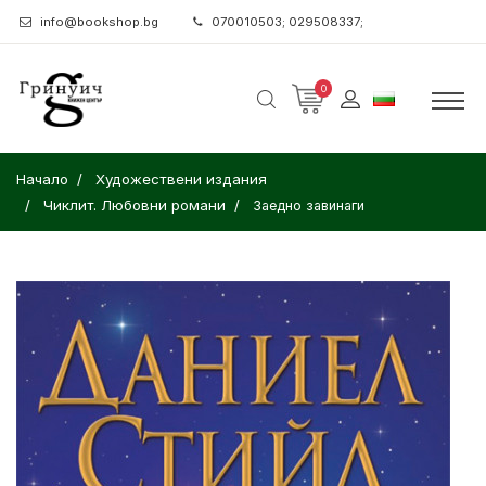
info@bookshop.bg
070010503; 029508337;
0
Начало
Художествени издания
Чиклит. Любовни романи
Заедно завинаги