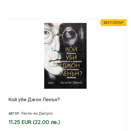
Р
БЕСТСЕЛЪР
Кой уби Джон Ленън?
Лесли-Ан Джоунс
АВТОР:
11.25 EUR (22.00 лв.)