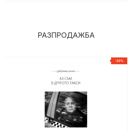
РАЗПРОДАЖБА
%
-20%