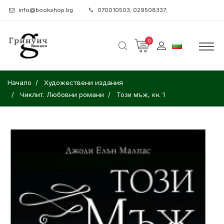
info@bookshop.bg
070010503; 029508337;
0
Начало
Художествени издания
Чиклит. Любовни романи
Този мъж, кн. 1