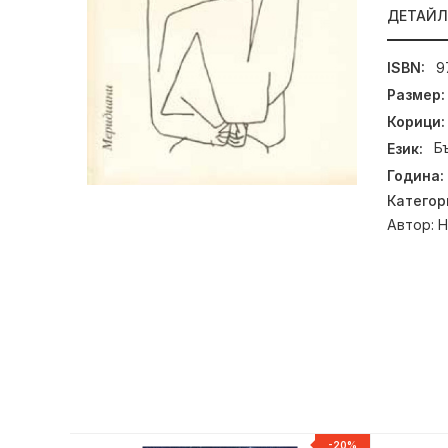
ДЕТАЙ
ISBN:
9
Размер:
Корици:
Език:
Б
Година:
Категор
Автор:
Н
НОВ
-20%