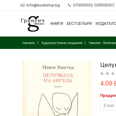
info@bookshop.bg
070010503; 029508337;
КНИГИ
БЕСТСЕЛЪРИ
ИЗДАТЕЛ
Начало
Художествени издания
Чиклит. Любов
Целу
4.09 
Продукт