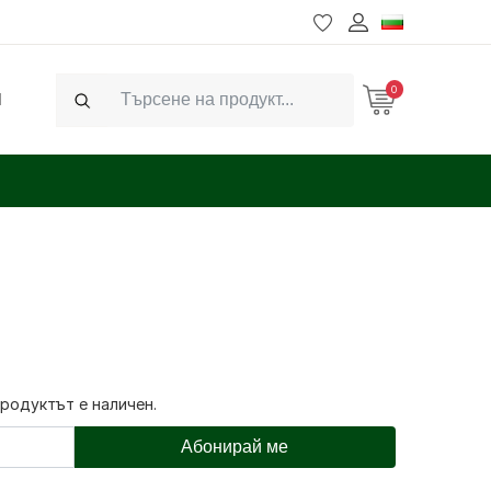
0
Ч
Search
продуктът е наличен.
Абонирай ме