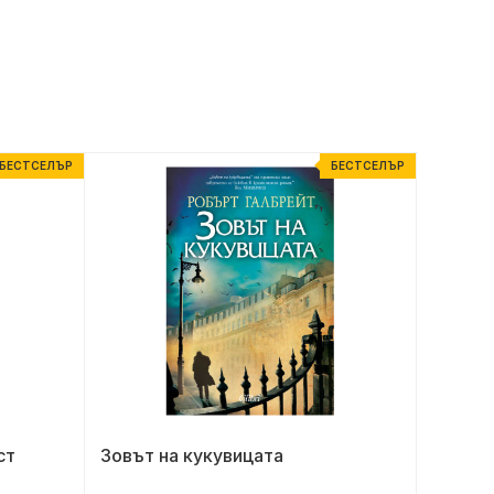
БЕСТСЕЛЪР
БЕСТСЕЛЪР
ст
Зовът на кукувицата
Тролов