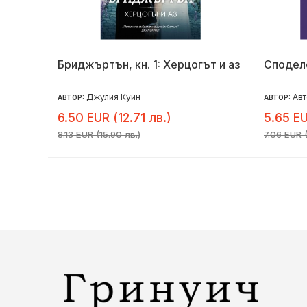
, да се
Бриджъртън, кн. 1: Херцогът и аз
Сподел
иански
Джулия Куин
Авт
АВТОР:
АВТОР:
6.50 EUR (12.71 лв.)
5.65 EU
8.13 EUR (15.90 лв.)
7.06 EUR (