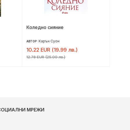
Коледно сияние
Магия
Карън Суон
Ла
АВТОР:
АВТОР:
10.22 EUR (19.99 лв.)
6.14 E
12.78 EUR (25.00 лв.)
7.67 EUR 
СОЦИАЛНИ МРЕЖИ