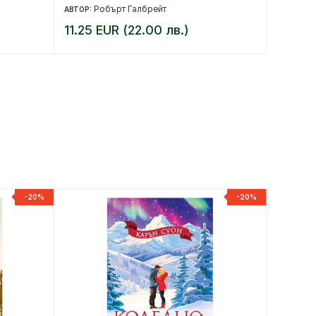
Робърт Галбрейт
Йе
АВТОР:
АВТОР:
11.25 EUR (22.00 лв.)
12.78 
-20%
-20%