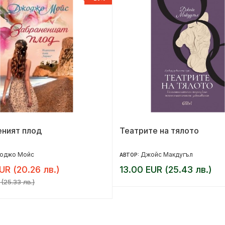
еният плод
Театрите на тялото
оджо Мойс
Джойс Макдугъл
АВТОР:
UR (20.26 лв.)
13.00 EUR (25.43 лв.)
(25.33 лв.)