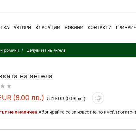
СТВА
АВТОРИ
КЛАСАЦИИ
НОВИНИ
КОНТАКТИ
ГРИНУИ
ни романи
Целувката на ангела
вката на ангела
EUR (8.00 лв.)
5.11 EUR (9.99 лв.)
ът не е наличен
Абонирайте се за известие по имейл когато 