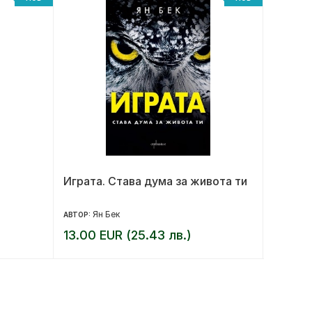
Играта. Става дума за живота ти
Женит
Ян Бек
Ев
АВТОР:
АВТОР:
13.00 EUR (25.43 лв.)
12.00 