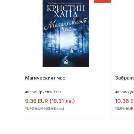
Магическият час
Забран
Кристин Хана
Дж
АВТОР:
АВТОР:
9.36 EUR (18.31 лв.)
10.36 E
11.70 EUR (22.88 лв.)
12.95 EUR 