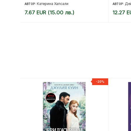
Катерина Хапсали
Де
АВТОР:
АВТОР:
7.67 EUR (15.00 лв.)
12.27 E
-20%
-20%