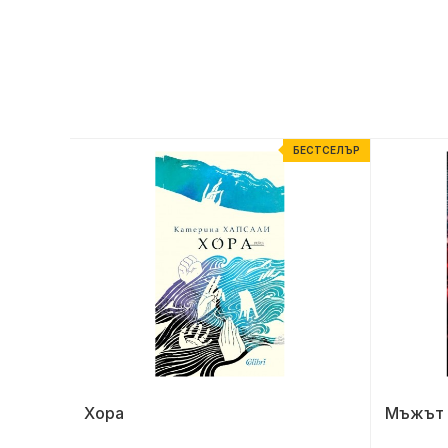
ЕСТСЕЛЪР
БЕСТСЕЛЪР
ание
Хора
Мъжът о