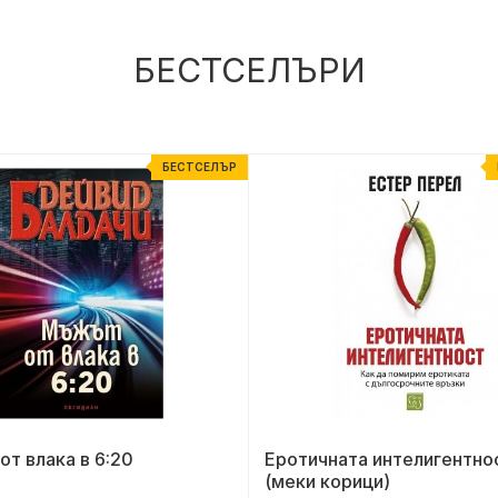
БЕСТСЕЛЪРИ
БЕСТСЕЛЪР
т влака в 6:20
Еротичната интелигентно
(меки корици)