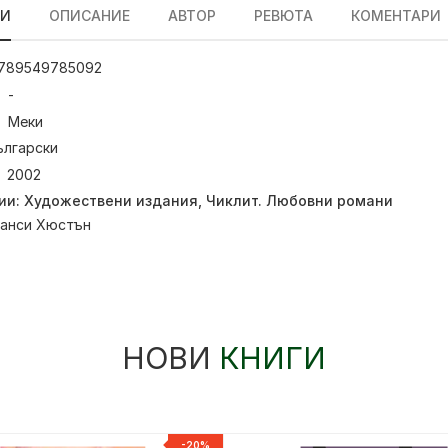
ЛИ
ОПИСАНИЕ
АВТОР
РЕВЮТА
КОМЕНТАРИ
789549785092
-
Меки
ългарски
2002
ии:
Художествени издания
,
Чиклит. Любовни романи
анси Хюстън
НОВИ
КНИГИ
-20%