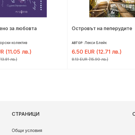
ено за любовта
Островът на пеперудите
орски колектив
Лекси Блейк
АВТОР:
R (11.05 лв.)
6.50 EUR (12.71 лв.)
13.81 лв.)
8.13 EUR (15.90 лв.)
СТРАНИЦИ
Общи условия