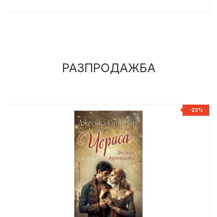
РАЗПРОДАЖБА
%
-20%