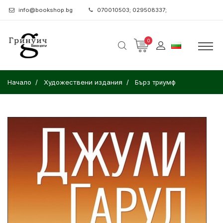
info@bookshop.bg
070010503; 029508337;
0
Начало
Художествени издания
Бърз триумф