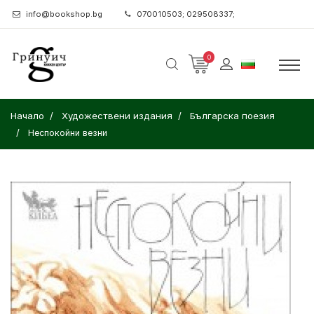
info@bookshop.bg
070010503; 029508337;
0
Начало
Художествени издания
Българска поезия
Неспокойни везни