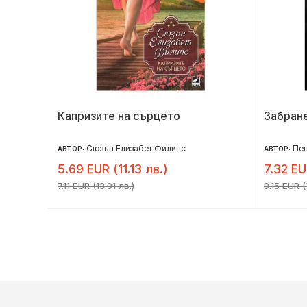
Капризите на сърцето
Забран
Сюзън Елизабет Филипс
Пе
АВТОР:
АВТОР:
5.69 EUR (11.13 лв.)
7.32 EU
7.11 EUR (13.91 лв.)
9.15 EUR (