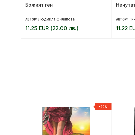
Божият ген
Нечута
Людмила Филипова
Ни
АВТОР:
АВТОР:
11.25 EUR (22.00 лв.)
11.22 E
-20%
-20%