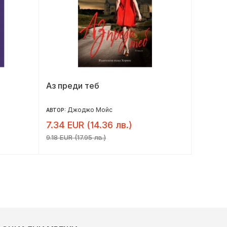
Аз преди теб
Бадем
Джоджо Мойс
М
АВТОР:
АВТОР:
7.34 EUR (14.36 лв.)
8.16 E
9.18 EUR (17.95 лв.)
10.20 EU