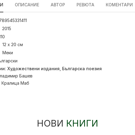
ЛИ
ОПИСАНИЕ
АВТОР
РЕВЮТА
КОМЕНТАРИ
789545331411
2015
110
12 х 20 см
Меки
ългарски
ии:
Художествени издания
,
Българска поезия
ладимир Башев
:
Кралица Маб
НОВИ
КНИГИ