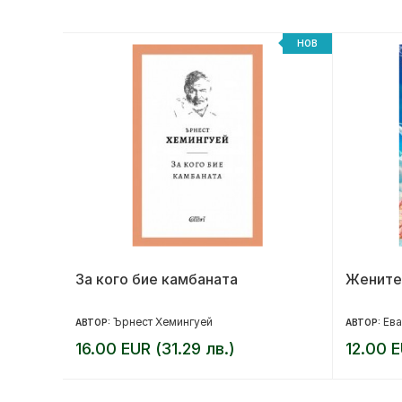
НОВ
НОВ
та
За кого бие камбаната
Жените
Ърнест Хемингуей
Ева
АВТОР:
АВТОР:
16.00 EUR (31.29 лв.)
12.00 E