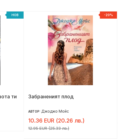
НОВ
-20%
вота ти
Забраненият плод
Под къ
юбилей
Джоджо Мойс
17.90 
АВТОР:
10.36 EUR (20.26 лв.)
12.95 EUR (25.33 лв.)