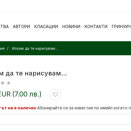
СТВА
АВТОРИ
КЛАСАЦИИ
НОВИНИ
КОНТАКТИ
ГРИНУИ
зия
Искам да те нарисувам...
 да те нарисувам...
EUR (7.00 лв.)
ът не е наличен
Абонирайте се за известие по имейл когато 