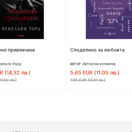
ено привличане
Споделено за любовта
нелъпи Уорд
Авторски колектив
АВТОР:
R (14.32 лв.)
5.65 EUR (11.05 лв.)
17.90 лв.)
7.06 EUR (13.81 лв.)