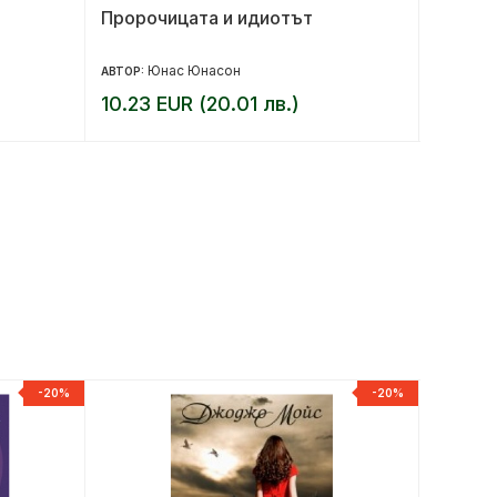
Пророчицата и идиотът
Бъди в
на Бру
Юнас Юнасон
Ш
АВТОР:
АВТОР:
10.23 EUR (20.01 лв.)
8.67 E
-20%
-20%