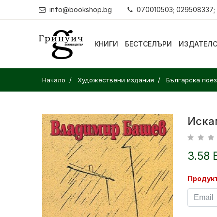
info@bookshop.bg
070010503; 029508337;
КНИГИ
БЕСТСЕЛЪРИ
ИЗДАТЕЛ
Начало
Художествени издания
Българска пое
Искам
3.58 
Продукт