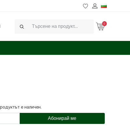
0
Ч
Search
продуктът е наличен.
Абонирай ме