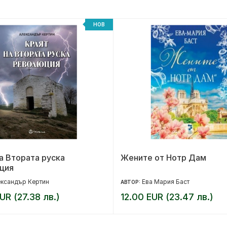
НОВ
а Втората руска
Жените от Нотр Дам
ция
ксандър Кертин
Ева Мария Баст
АВТОР:
UR (27.38 лв.)
12.00 EUR (23.47 лв.)