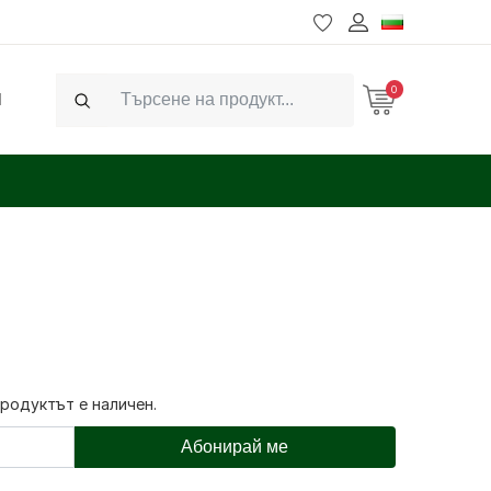
0
Ч
Search
продуктът е наличен.
Абонирай ме