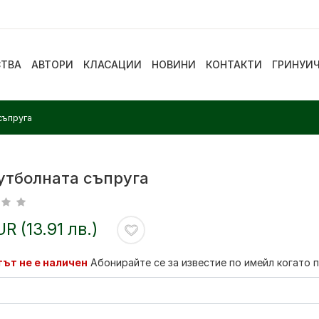
СТВА
АВТОРИ
КЛАСАЦИИ
НОВИНИ
КОНТАКТИ
ГРИНУИ
съпруга
футболната съпруга
UR (13.91 лв.)
ът не е наличен
Абонирайте се за известие по имейл когато 