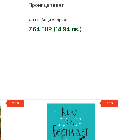
Проницателят
Адажио
Анди Андрюс
Г
АВТОР:
АВТОР:
7.64 EUR (14.94 лв.)
15.00 
-20%
-20%