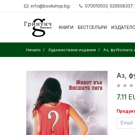
info@bookshop.bg
070010503; 029508337;
КНИГИ
БЕСТСЕЛЪРИ
ИЗДАТЕЛ
Начало
Художествени издания
Аз, футболната 
Аз, 
7.11 E
Продукт