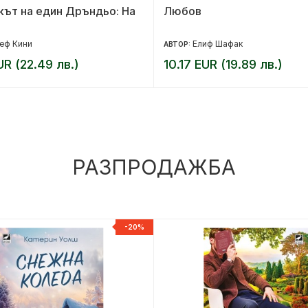
ът на един Дръндьо: На
Любов
еф Кини
Елиф Шафак
АВТОР:
UR (22.49 лв.)
10.17 EUR (19.89 лв.)
РАЗПРОДАЖБА
-20%