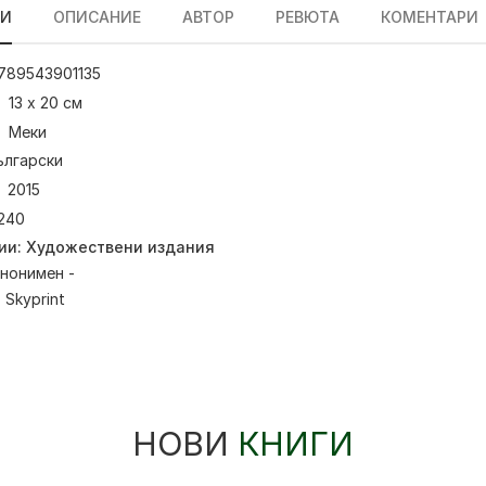
ЛИ
ОПИСАНИЕ
АВТОР
РЕВЮТА
КОМЕНТАРИ
789543901135
13 х 20 см
Меки
ългарски
2015
240
ии:
Художествени издания
нонимен -
:
Skyprint
НОВИ
КНИГИ