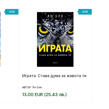
НОВ
НОВ
Играта. Става дума за живота ти
За ког
Ян Бек
Ър
АВТОР:
АВТОР:
13.00 EUR (25.43 лв.)
16.00 