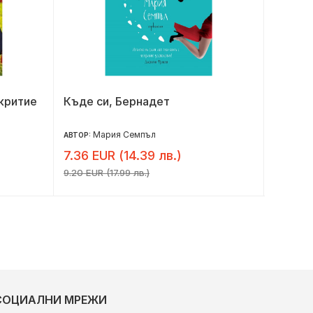
критие
Къде си, Бернадет
Диагно
Мария Семпъл
К
АВТОР:
АВТОР:
7.36 EUR (14.39 лв.)
8.18 E
9.20 EUR (17.99 лв.)
10.23 EU
СОЦИАЛНИ МРЕЖИ