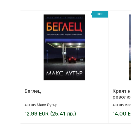
НОВ
НОВ
на
Беглец
Краят н
револю
Макс Лутър
Але
АВТОР:
АВТОР:
12.99 EUR (25.41 лв.)
14.00 E