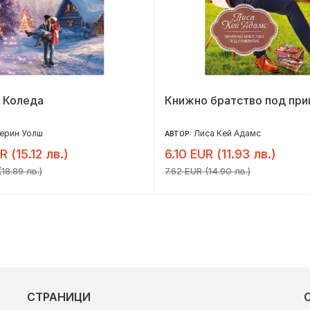
 Коледа
Книжно братство под при
ерин Уолш
Лиса Кей Адамс
АВТОР:
R (15.12 лв.)
6.10 EUR (11.93 лв.)
18.89 лв.)
7.62 EUR (14.90 лв.)
СТРАНИЦИ