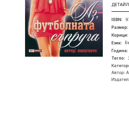
ДЕТАЙ
ISBN:
9
Размер:
Корици:
Език:
Б
Година:
Тегло:
Категор
Автор:
А
Издател