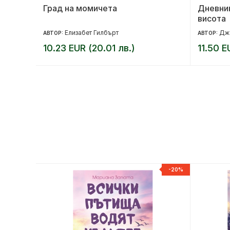
Град на момичета
Дневник
висота
Елизабет Гилбърт
Дж
АВТОР:
АВТОР:
10.23 EUR (20.01 лв.)
11.50 E
-20%
-20%