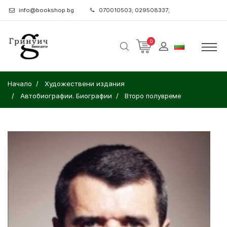
info@bookshop.bg
070010503; 029508337;
0
Начало
Художествени издания
Автобиографии. Биографии
Второ полувреме