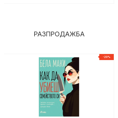
РАЗПРОДАЖБА
%
-20%