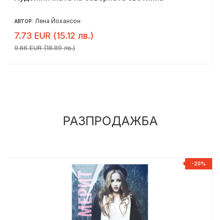
Лена Йохансон
АВТОР:
7.73 EUR (15.12 лв.)
9.66 EUR (18.89 лв.)
РАЗПРОДАЖБА
%
-20%