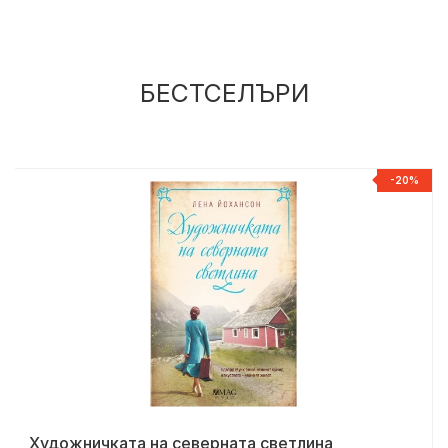
БЕСТСЕЛЪРИ
Р
-20%
Художничката на северната светлина