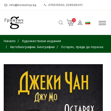
info@bookshop.bg
070010503; 029508337;
0
Начало
Художествени издания
Автобиографии. Биографии
Остарях, преди да порасна