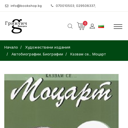
info@bookshop.bg
070010503; 029508337;
0
Начало
Художествени издания
Автобиографии. Биографии
Казвам се... Моцарт