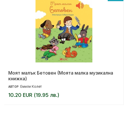
Моят малък Бетовен (Моята малка музикална
книжка)
Емили Колет
АВТОР:
10.20 EUR (19.95 лв.)