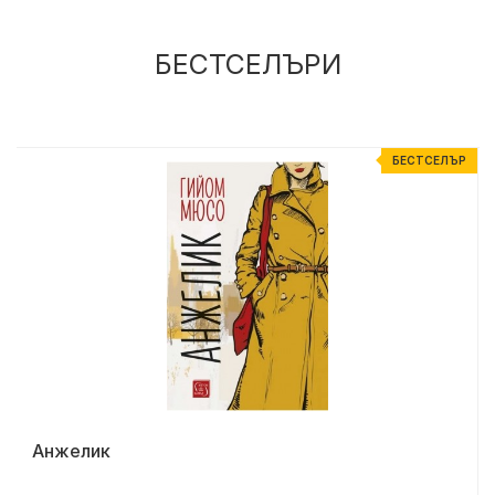
БЕСТСЕЛЪРИ
Р
БЕСТСЕЛЪР
Анжелик