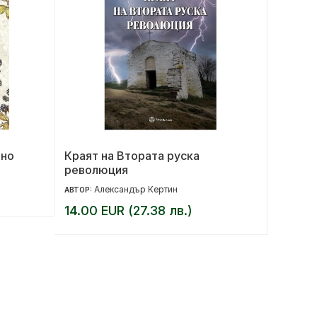
лно
Краят на Втората руска
Женит
революция
Александър Кертин
Ев
АВТОР:
АВТОР:
14.00 EUR (27.38 лв.)
12.00 