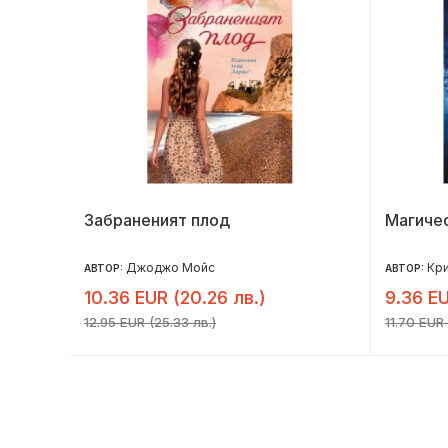
ота ти
Забраненият плод
Магичес
Джоджо Мойс
Кри
АВТОР:
АВТОР:
10.36 EUR (20.26 лв.)
9.36 EU
12.95 EUR (25.33 лв.)
11.70 EUR 