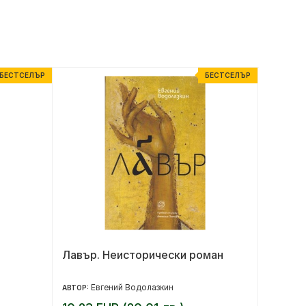
БЕСТСЕЛЪР
БЕСТСЕЛЪР
Лавър. Неисторически роман
Чекмо,
Евгений Водолазкин
М
АВТОР:
АВТОР: