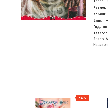
Тегло:
Размер:
Корици:
Език:
Б
Година:
Категор
Автор:
А
Издател
НОВ
-20%