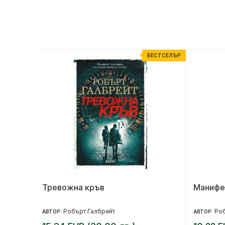
ЕСТСЕЛЪР
БЕСТСЕЛЪР
Тревожна кръв
Манифес
Робърт Галбрейт
Ро
АВТОР:
АВТОР: