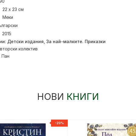
90
22 х 23 см
Меки
ългарски
2015
ии:
Детски издания
,
За най-малките. Приказки
вторски колектив
:
Пан
НОВИ
КНИГИ
-20%