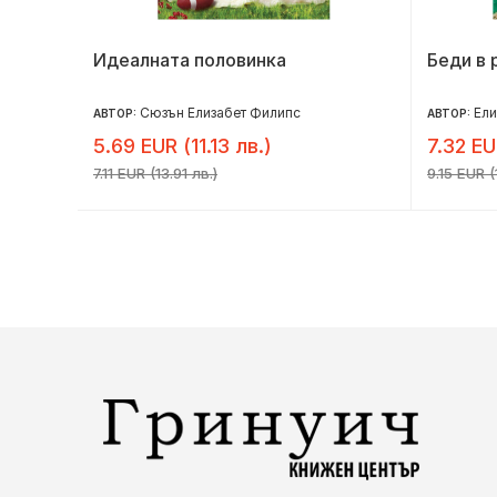
Идеалната половинка
Беди в 
Сюзън Елизабет Филипс
Ел
АВТОР:
АВТОР:
5.69 EUR (11.13 лв.)
7.32 EU
7.11 EUR (13.91 лв.)
9.15 EUR (