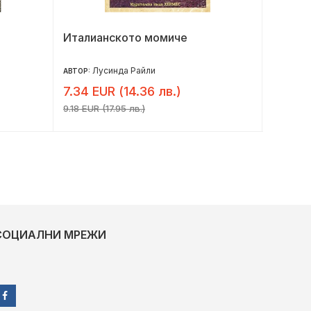
Италианското момиче
Пробле
порезк
Лусинда Райли
Кр
АВТОР:
АВТОР:
7.34 EUR (14.36 лв.)
11.46 
9.18 EUR (17.95 лв.)
14.32 EU
СОЦИАЛНИ МРЕЖИ