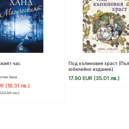
кият час
Под къпиновия храст (Пъ
юбилейно издание)
стин Хана
17.90 EUR (35.01 лв.)
R (18.31 лв.)
(22.88 лв.)