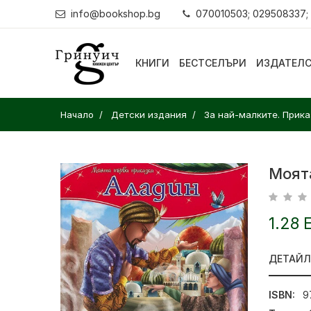
info@bookshop.bg
070010503; 029508337;
КНИГИ
БЕСТСЕЛЪРИ
ИЗДАТЕЛ
Начало
Детски издания
За най-малките. Прика
Моят
1.28 
ДЕТАЙ
ISBN:
9