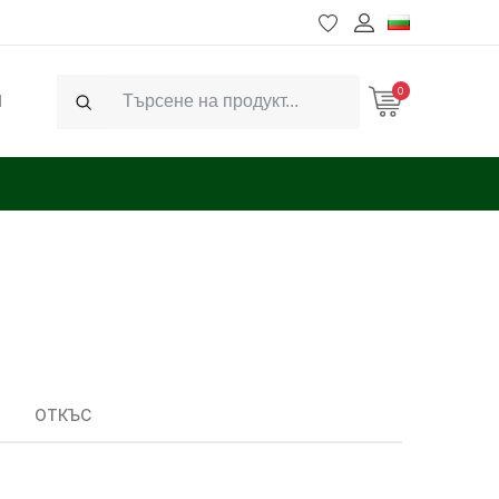
0
Ч
Search
ОТКЪС