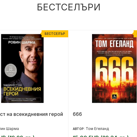
БЕСТСЕЛЪРИ
БЕСТСЕЛЪР
т на всекидневния герой
666
бин Шарма
Том Егеланд
АВТОР: