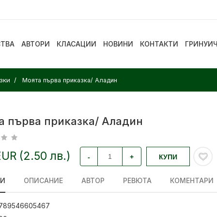
СТВА
АВТОРИ
КЛАСАЦИИ
НОВИНИ
КОНТАКТИ
ГРИНУИ
зки
Моята първа приказка/ Аладин
а първа приказка/ Аладин
EUR (2.50 лв.)
-
+
КУПИ
ЛИ
ОПИСАНИЕ
АВТОР
РЕВЮТА
КОМЕНТАРИ
789546605467