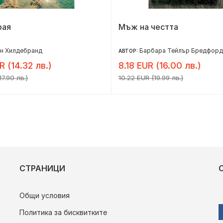
рая
Мъж на честта
ин Хилдебранд
Барбара Тейлър Бредфорд
АВТОР:
R (14.32 лв.)
8.18 EUR (16.00 лв.)
17.90 лв.)
10.22 EUR (19.99 лв.)
СТРАНИЦИ
Общи условия
Политика за бисквитките