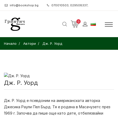
info@bookshop.bg
070010503; 029508337;
0
Начало
Автори
Дж. Р. Уорд
Дж. Р. Уорд
Дж. Р. Уорд
е псевдоним на американската авторка
Джесика Раули Пел Бърд. Тя е родена в Масачузетс през
1969 г. Започва да пише още като дете, отбелязвайки