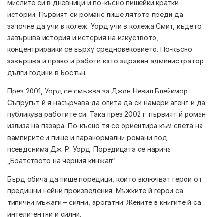
мислите си в дневници и по-късно пишейки кратки
истории. Първият си романс пише лятото преди да
започне да учи в колеж. Уорд учи в колежа Смит, където
завършва история и история на изкуството,
концентрирайки се върху средновековието. По-късно
завършва и право и работи като здравен администратор
дълги години в Бостън.
През 2001, Уорд се омъжва за Джон Невил Блейкмор.
Съпругът й я насърчава да опита да си намери агент и да
публикува работите си. Така през 2002 г. първият й роман
излиза на пазара. По-късно тя се ориентира към света на
вампирите и пише и паранормални романи под
псевдонима Дж. Р. Уорд. Поредицата се нарича
„Братството на черния кинжал“.
Бърд обича да пише поредици, които включват герои от
предишни нейни произведения. Мъжките й герои са
типични мъжаги – силни, арогатни. Жените в книгите й са
интелигентни и силни.