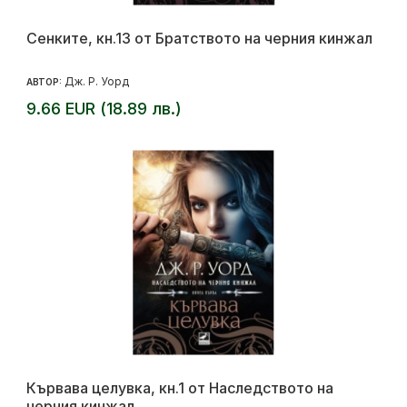
Сенките, кн.13 от Братството на черния кинжал
Дж. Р. Уорд
АВТОР:
9.66 EUR (18.89 лв.)
Кървава целувка, кн.1 от Наследството на
черния кинжал