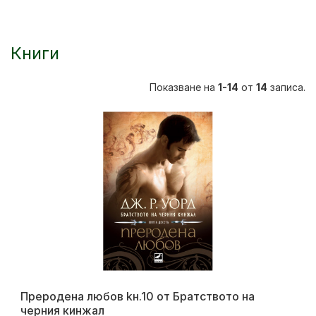
Книги
Показване на
1-14
от
14
записа.
Преродена любов kн.10 от Братството на
черния кинжал