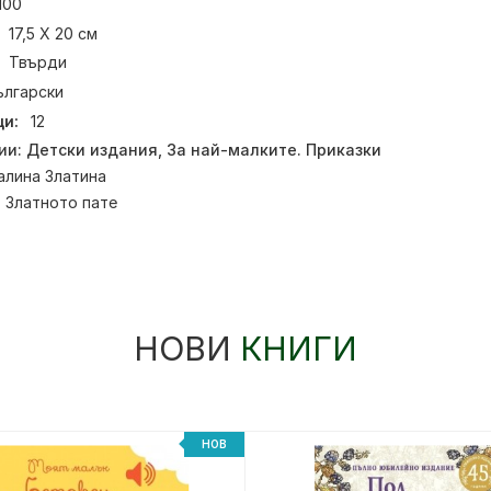
100
17,5 Х 20 см
Твърди
ългарски
и:
12
ии:
Детски издания
,
За най-малките. Приказки
алина Златина
:
Златното пате
НОВИ
КНИГИ
НОВ