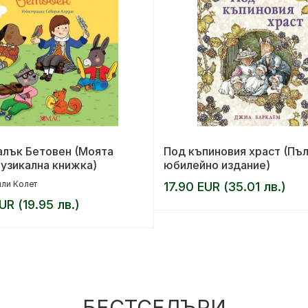
алък Бетовен (Моята
Под къпиновия храст (Пъ
узикална книжка)
юбилейно издание)
ли Колет
17.90 EUR (35.01 лв.)
UR (19.95 лв.)
БЕСТСЕЛЪРИ