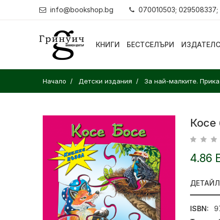
info@bookshop.bg
070010503; 029508337;
КНИГИ
БЕСТСЕЛЪРИ
ИЗДАТЕЛ
Начало
Детски издания
За най-малките. Прика
Косе 
4.86 
ДЕТАЙ
ISBN:
9