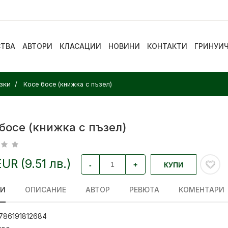
СТВА
АВТОРИ
КЛАСАЦИИ
НОВИНИ
КОНТАКТИ
ГРИНУИ
зки
Косе босе (книжка с пъзел)
босе (книжка с пъзел)
EUR (9.51 лв.)
-
+
КУПИ
ЛИ
ОПИСАНИЕ
АВТОР
РЕВЮТА
КОМЕНТАРИ
786191812684