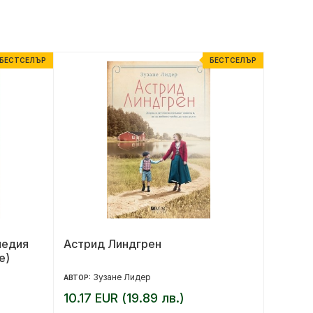
БЕСТСЕЛЪР
БЕСТСЕЛЪР
педия
Астрид Линдгрен
Сляпа 
е)
Зузане Лидер
Х
АВТОР:
АВТОР:
10.17 EUR (19.89 лв.)
11.76 