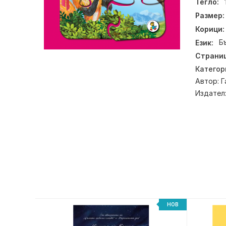
Тегло:
Размер:
Корици:
Език:
Б
Страниц
Категор
Автор:
Г
Издател
НОВ
НОВ