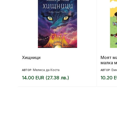
но
Хищници
Моят м
малка м
Мелиса да Коста
Еми
АВТОР:
АВТОР:
14.00 EUR (27.38 лв.)
10.20 E