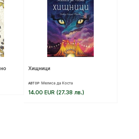
лно
Хищници
Моят м
малка 
Мелиса да Коста
Ем
АВТОР:
АВТОР:
14.00 EUR (27.38 лв.)
10.20 