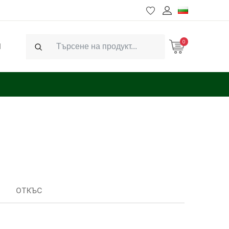
0
Ч
Search
ОТКЪС