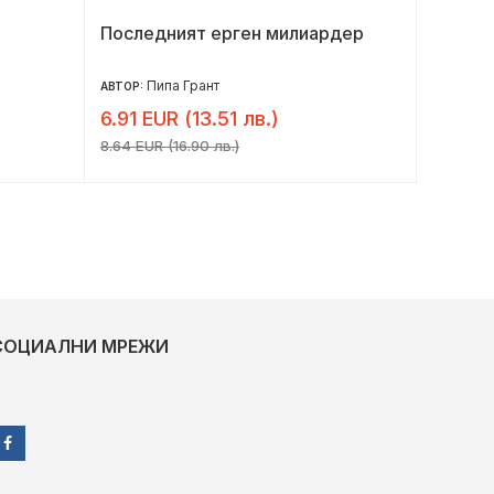
Последният ерген милиардер
Манда
Пипа Грант
Х
АВТОР:
АВТОР:
6.91 EUR (13.51 лв.)
6.54 E
8.64 EUR (16.90 лв.)
8.18 EUR 
СОЦИАЛНИ МРЕЖИ