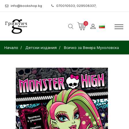
info@bookshop.bg
070010503; 029508337;
0
Начало
Детски издания
Всичко за Венера Мухоловска