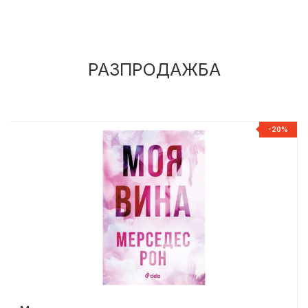
РАЗПРОДАЖБА
%
-20%