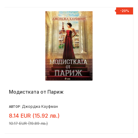
Р
-20%
Модистката от Париж
Джорджа Кауфман
АВТОР:
8.14 EUR (15.92 лв.)
10.17 EUR (19.89 лв.)