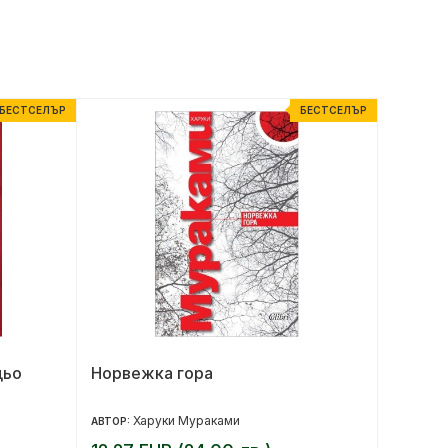
БЕСТСЕЛЪР
БЕСТСЕЛЪР
дьо
Норвежка гора
Народъ
Харуки Мураками
Д
АВТОР:
АВТОР: