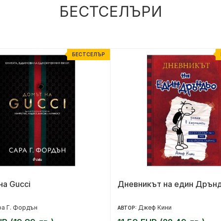
БЕСТСЕЛЪРИ
БЕСТСЕЛЪР
а Gucci
Дневникът на един Дрън
а Г. Фордън
Джеф Кини
АВТОР: