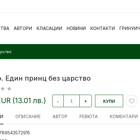
СТВА
АВТОРИ
КЛАСАЦИИ
НОВИНИ
КОНТАКТИ
ГРИНУИ
арство
. Един принц без царство
EUR (13.01 лв.)
-
+
КУПИ
ЛИ
ОПИСАНИЕ
АВТОР
РЕВЮТА
КОМЕНТАРИ
789543572915