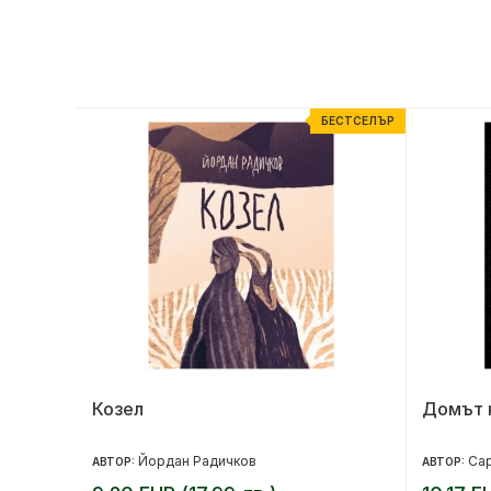
ЕСТСЕЛЪР
БЕСТСЕЛЪР
Козел
Домът н
Йордан Радичков
Сар
АВТОР:
АВТОР: