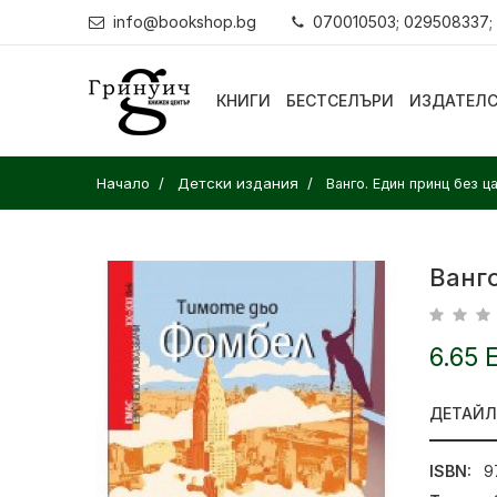
info@bookshop.bg
070010503; 029508337;
КНИГИ
БЕСТСЕЛЪРИ
ИЗДАТЕЛ
Начало
Детски издания
Ванго. Един принц без ц
Ванго
6.65 
ДЕТАЙ
ISBN:
9