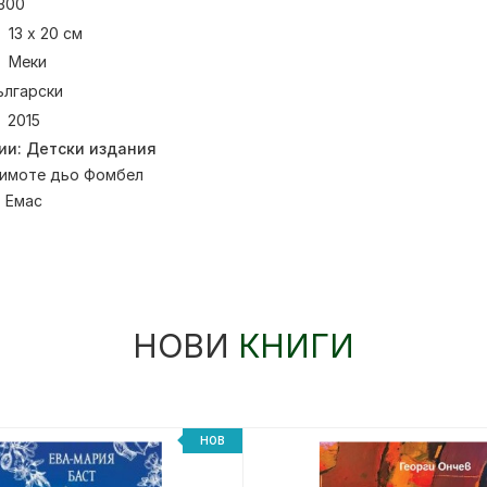
300
13 х 20 см
Меки
ългарски
2015
ии:
Детски издания
имоте дьо Фомбел
:
Емас
НОВИ
КНИГИ
НОВ