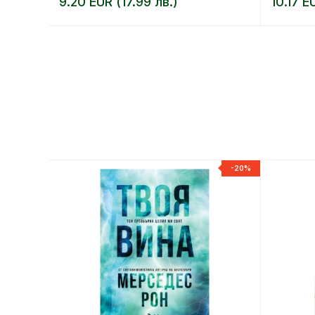
9.20 EUR (17.99 лв.)
10.17 E
-20%
-20%