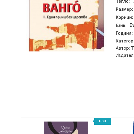
Тегло:
Размер:
Корици:
Език:
Б
Година:
Категор
Автор:
Т
Издател
НОВ
НОВ