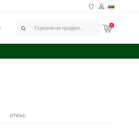
0
Ч
Search
ОТКЪС