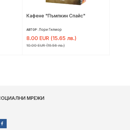
Кафене "Пъмпкин Спайс"
Да се 
Лори Гилмор
К
АВТОР:
АВТОР:
8.00 EUR (15.65 лв.)
8.80 E
10.00 EUR (19.56 лв.)
11.00 EUR
СОЦИАЛНИ МРЕЖИ