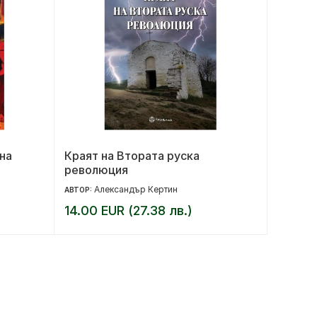
на
Краят на Втората руска
Магиче
революция
Александър Кертин
Кр
АВТОР:
АВТОР:
14.00 EUR (27.38 лв.)
9.36 E
11.70 EUR