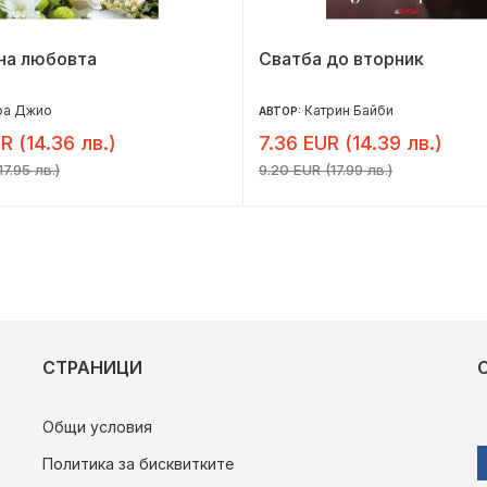
на любовта
Сватба до вторник
ра Джио
Катрин Байби
АВТОР:
R (14.36 лв.)
7.36 EUR (14.39 лв.)
17.95 лв.)
9.20 EUR (17.99 лв.)
СТРАНИЦИ
Общи условия
Политика за бисквитките