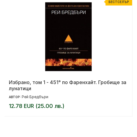
Р
БЕСТСЕЛЪР
Избрано, том 1 - 451° по Фаренхайт. Гробище за
лунатици
Рей Бредбъри
АВТОР:
12.78 EUR (25.00 лв.)