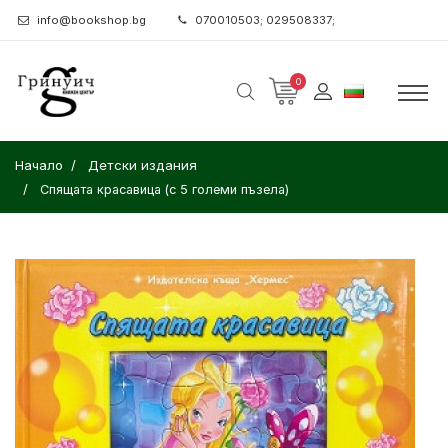
info@bookshop.bg
070010503; 029508337;
0
Начало
Детски издания
Спящата красавица (с 5 големи пъзела)