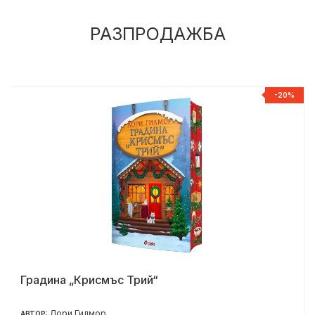
РАЗПРОДАЖБА
%
-20%
Градина „Крисмъс Трий“
Лори Гилмор
АВТОР: