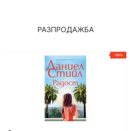
РАЗПРОДАЖБА
%
-20%