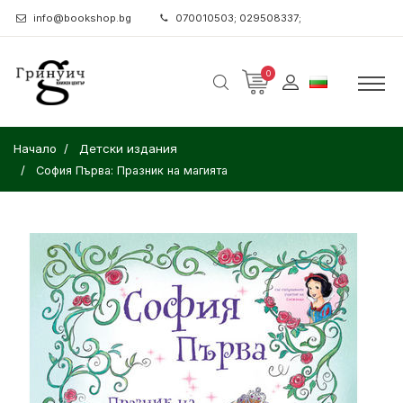
info@bookshop.bg
070010503; 029508337;
0
Начало
Детски издания
София Първа: Празник на магията