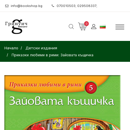
info@bookshop.bg
070010503; 029508337;
0
Начало
Детски издания
Приказки любими в рими: Зайовата къщичка