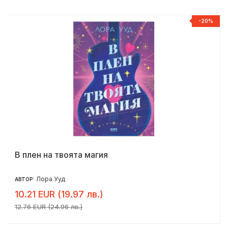
%
-20%
В плен на твоята магия
Лора Ууд
АВТОР:
10.21 EUR (19.97 лв.)
12.76 EUR (24.96 лв.)