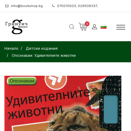
info@bookshop.bg
070010503; 029508337;
0
Начало
Детски издания
Опознавам: Удивителните животни