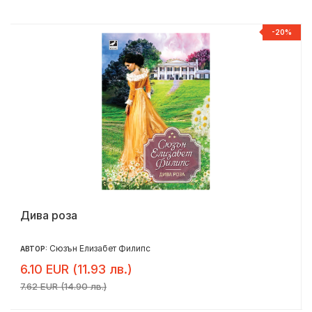
%
-20%
Дива роза
Сюзън Елизабет Филипс
АВТОР:
6.10 EUR (11.93 лв.)
7.62 EUR (14.90 лв.)