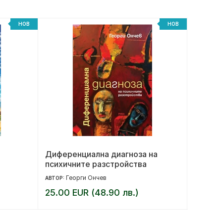
НОВ
НОВ
Диференциална диагноза на
Краят 
психичните разстройства
револ
Георги Ончев
Ал
АВТОР:
АВТОР:
25.00 EUR (48.90 лв.)
14.00 