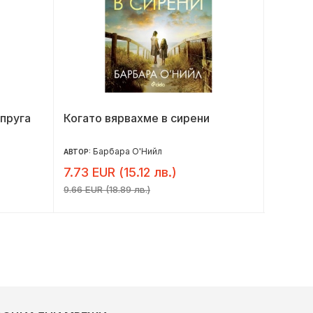
ъпруга
Когато вярвахме в сирени
Неочак
Барбара О'Нийл
Ке
АВТОР:
АВТОР:
7.73 EUR (15.12 лв.)
5.69 E
9.66 EUR (18.89 лв.)
7.11 EUR (