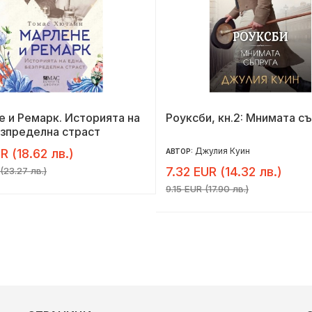
 и Ремарк. Историята на
Роуксби, кн.2: Мнимата с
зпределна страст
Джулия Куин
R (18.62 лв.)
АВТОР:
7.32 EUR (14.32 лв.)
(23.27 лв.)
9.15 EUR (17.90 лв.)