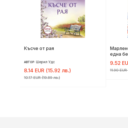
Късче от рая
Марлене
една бе
Шерил Удс
9.52 EU
АВТОР:
8.14 EUR (15.92 лв.)
11.90 EUR 
10.17 EUR (19.89 лв.)