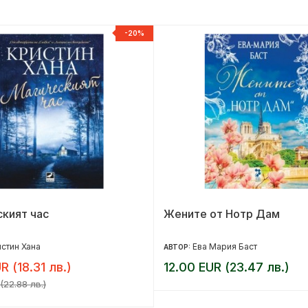
-20%
кият час
Жените от Нотр Дам
стин Хана
Ева Мария Баст
АВТОР:
R (18.31 лв.)
12.00 EUR (23.47 лв.)
(22.88 лв.)