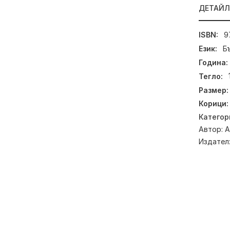
ДЕТАЙ
ISBN:
9
Език:
Б
Година:
Тегло:
Размер:
Корици:
Категор
Автор:
А
Издател