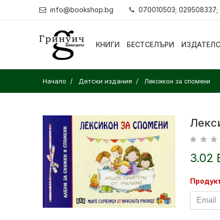
info@bookshop.bg
070010503; 029508337;
КНИГИ
БЕСТСЕЛЪРИ
ИЗДАТЕЛ
Начало
Детски издания
Лексикон за спомени
Лекс
3.02 
Продукт