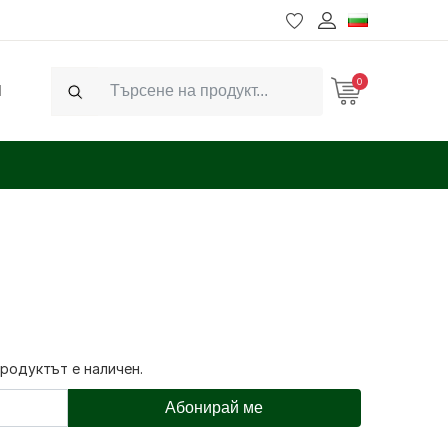
0
Ч
Search
продуктът е наличен.
Абонирай ме