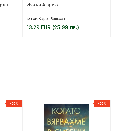
рец,
Извън Африка
Изпове
Феликс
Карен Бликсен
Т
АВТОР:
АВТОР:
13.29 EUR (25.99 лв.)
14.32 
-20%
-20%