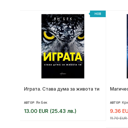
НОВ
НОВ
та
Играта. Става дума за живота ти
Магичес
Ян Бек
Кри
АВТОР:
АВТОР:
13.00 EUR (25.43 лв.)
9.36 EU
11.70 EUR 