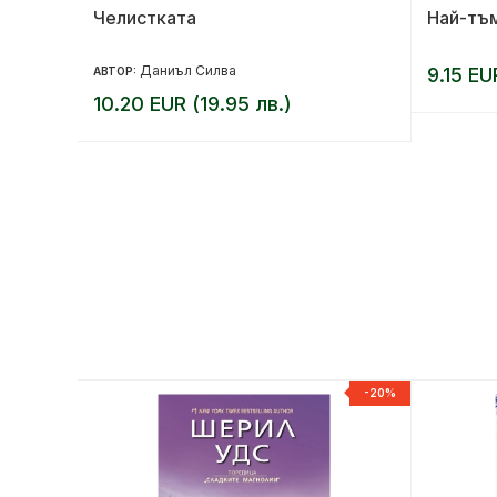
окала
Челистката
Най-тъ
Даниъл Силва
9.15 EU
АВТОР:
10.20 EUR (19.95 лв.)
-20%
-20%