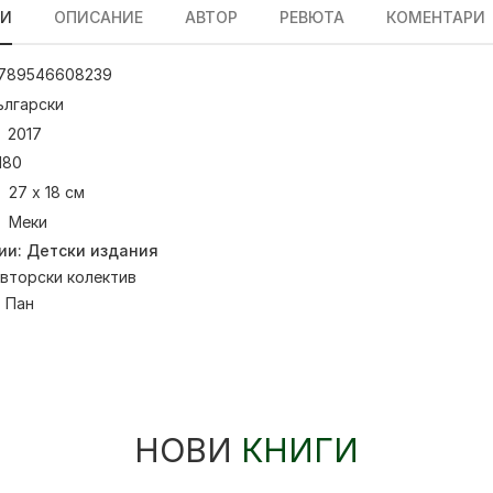
ЛИ
ОПИСАНИЕ
АВТОР
РЕВЮТА
КОМЕНТАРИ
789546608239
ългарски
2017
180
27 х 18 см
Меки
ии:
Детски издания
вторски колектив
:
Пан
НОВИ
КНИГИ