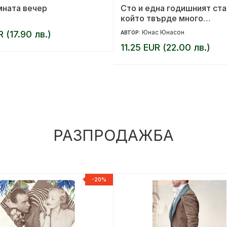
мната вечер
Сто и една годишният ста
който твърде много
размишляваше
Юнас Юнасон
R (17.90 лв.)
АВТОР:
11.25 EUR (22.00 лв.)
РАЗПРОДАЖБА
-20%