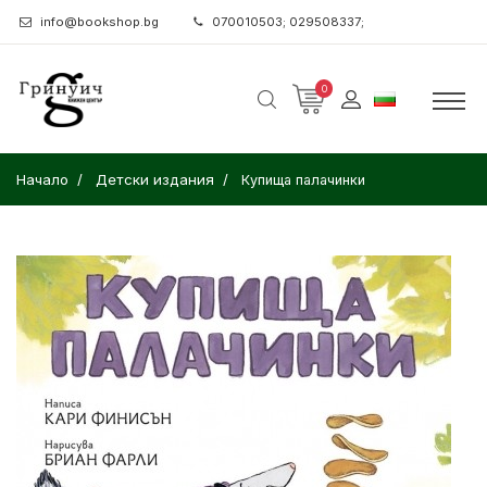
info@bookshop.bg
070010503; 029508337;
0
Начало
Детски издания
Купища палачинки