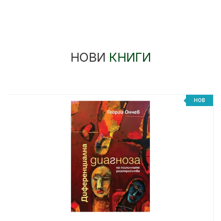
НОВИ
КНИГИ
%
НОВ