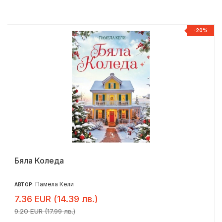
%
-20%
Бяла Коледа
Памела Кели
АВТОР:
7.36 EUR (14.39 лв.)
9.20 EUR (17.99 лв.)