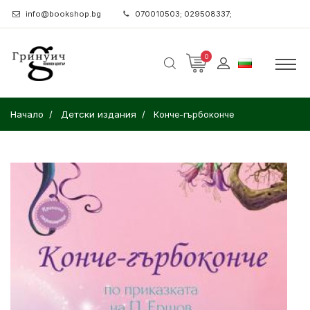
info@bookshop.bg
070010503; 029508337;
0
Начало
Детски издания
Конче-гърбоконче