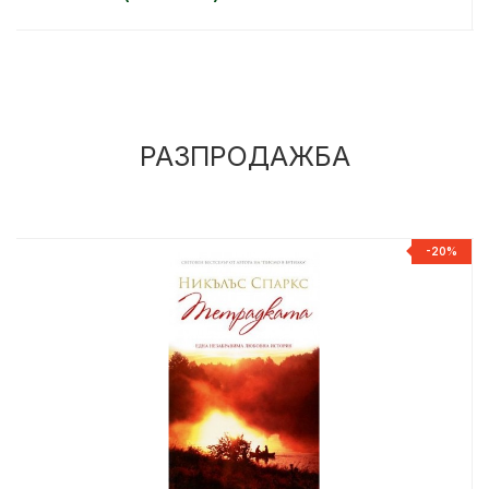
РАЗПРОДАЖБА
%
-20%