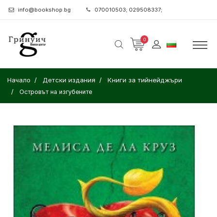
info@bookshop.bg
070010503; 029508337;
0
Начало
Детски издания
Книги за тийнейджъри
Островът на изгубените