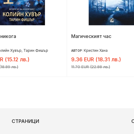
 никога
Магическият час
олийн Хувър
Тарин Фишър
Кристин Хана
,
АВТОР:
R (15.12 лв.)
9.36 EUR (18.31 лв.)
18.89 лв.)
11.70 EUR (22.88 лв.)
СТРАНИЦИ