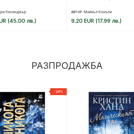
нри Кисинджър
Майкъл Конъли
АВТОР:
UR (45.00 лв.)
9.20 EUR (17.99 лв.)
РАЗПРОДАЖБА
-20%