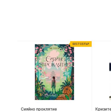
ЕСТСЕЛЪР
БЕСТСЕЛЪР
Сияйно проклятие
Кризит