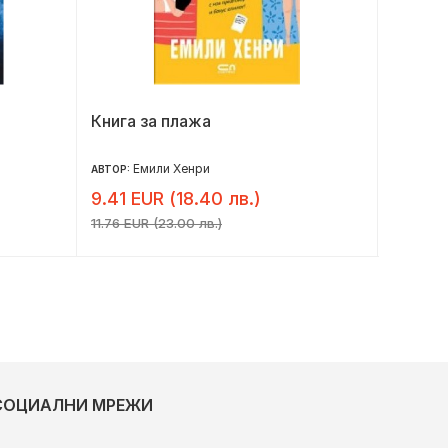
Книга за плажа
Лято в
Емили Хенри
Л
АВТОР:
АВТОР:
9.41 EUR (18.40 лв.)
9.41 E
11.76 EUR (23.00 лв.)
11.76 EU
СОЦИАЛНИ МРЕЖИ