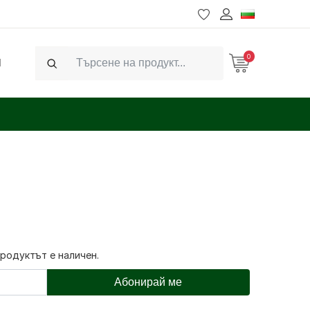
0
Ч
Search
продуктът е наличен.
Абонирай ме