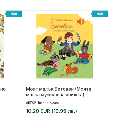
НОВ
НОВ
лно
Моят малък Бетовен (Моята
Хищни
малка музикална книжка)
Емили Колет
Ме
АВТОР:
АВТОР:
10.20 EUR (19.95 лв.)
14.00 