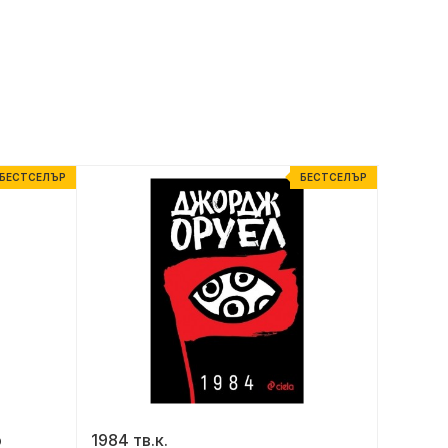
БЕСТСЕЛЪР
БЕСТСЕЛЪР
о
1984 тв.к.
Софийс