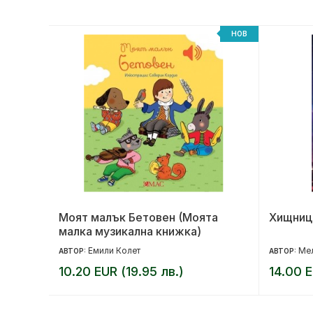
НОВ
НОВ
но
Моят малък Бетовен (Моята
Хищниц
малка музикална книжка)
Емили Колет
Мел
АВТОР:
АВТОР:
10.20 EUR (19.95 лв.)
14.00 E