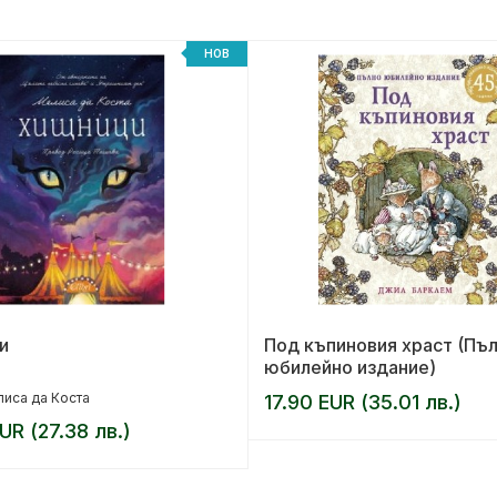
НОВ
и
Под къпиновия храст (Пъ
юбилейно издание)
иса да Коста
17.90 EUR (35.01 лв.)
UR (27.38 лв.)