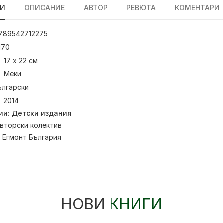
ЛИ
ОПИСАНИЕ
АВТОР
РЕВЮТА
КОМЕНТАРИ
789542712275
170
17 х 22 см
Меки
ългарски
2014
ии:
Детски издания
вторски колектив
:
Егмонт България
НОВИ
КНИГИ