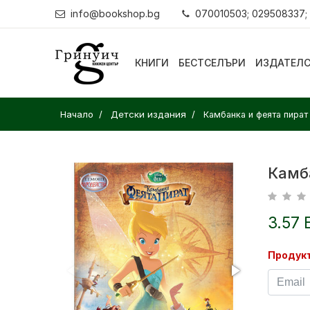
info@bookshop.bg
070010503; 029508337;
КНИГИ
БЕСТСЕЛЪРИ
ИЗДАТЕЛ
Начало
Детски издания
Камбанка и феята пират
Камб
3.57 
Продукт