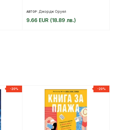
Заветн
Джордж Оруел
М
АВТОР:
АВТОР:
9.66 EUR (18.89 лв.)
8.13 E
-20%
-20%