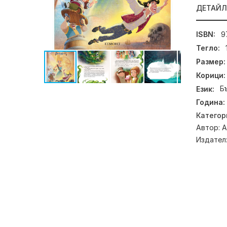
ДЕТАЙ
ISBN:
9
Тегло:
Размер:
Корици:
Език:
Б
Година:
Категор
Автор:
А
Издател