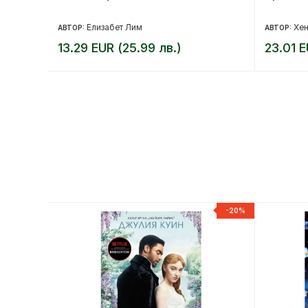
Елизабет Лим
Хе
АВТОР:
АВТОР:
13.29 EUR (25.99 лв.)
23.01 E
-20%
-20%