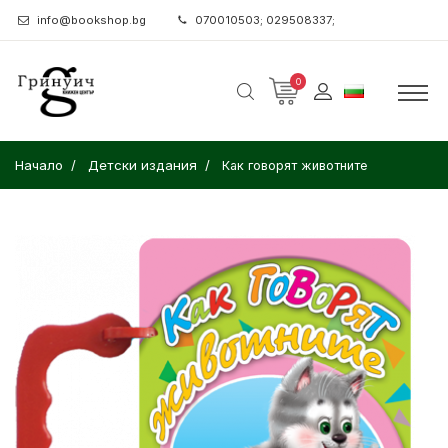
info@bookshop.bg
070010503; 029508337;
0
Начало
Детски издания
Как говорят животните