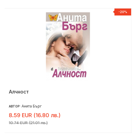
%
-20%
Алчност
Анита Бърг
АВТОР:
8.59 EUR (16.80 лв.)
10.74 EUR (21.01 лв.)