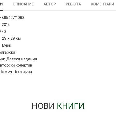
ЛИ
ОПИСАНИЕ
АВТОР
РЕВЮТА
КОМЕНТАРИ
789542711063
2014
270
29 х 29 см
Меки
ългарски
ии:
Детски издания
вторски колектив
:
Егмонт България
НОВИ
КНИГИ