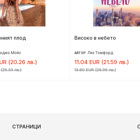
еният плод
Високо в небето
оджо Мойс
Лиз Томфорд
АВТОР:
UR (20.26 лв.)
11.04 EUR (21.59 лв.)
(25.33 лв.)
13.80 EUR (26.99 лв.)
СТРАНИЦИ