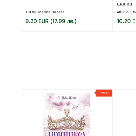
шапка
бъф
Мария Лалева
Ол
АВТОР:
АВТОР:
9.20 EUR (17.99 лв.)
10.20 E
-20%
-20%