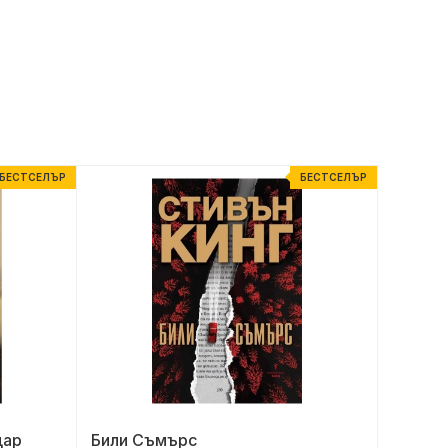
БЕСТСЕЛЪР
БЕСТСЕЛЪР
цар
Били Съмърс
Матил