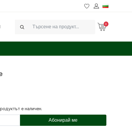
0
Ч
Search
е
продуктът е наличен.
Абонирай ме