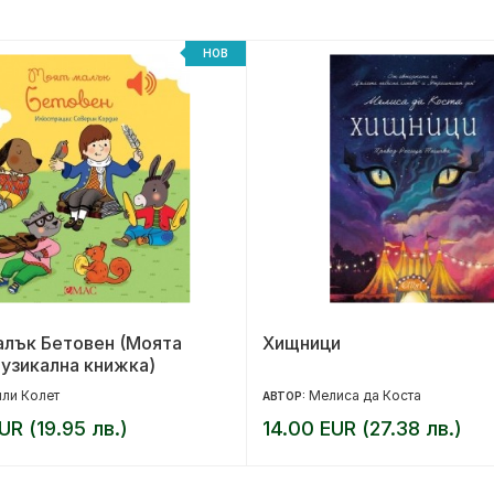
НОВ
алък Бетовен (Моята
Хищници
узикална книжка)
ли Колет
Мелиса да Коста
АВТОР:
UR (19.95 лв.)
14.00 EUR (27.38 лв.)