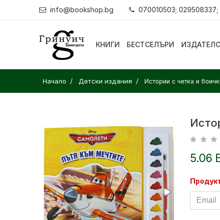
info@bookshop.bg
070010503; 029508337;
КНИГИ
БЕСТСЕЛЪРИ
ИЗДАТЕЛ
Начало
Детски издания
Истории с четка и боичк
Исто
5.06 
Продукт