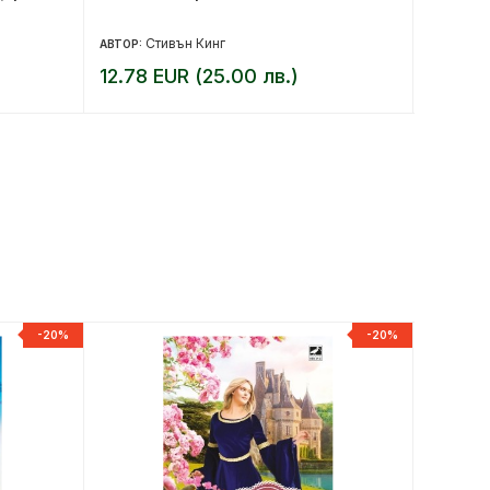
Стивън Кинг
Р
АВТОР:
АВТОР:
12.78 EUR (25.00 лв.)
7.67 E
-20%
-20%