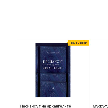
ЕСТСЕЛЪР
БЕСТСЕЛЪР
а
Пасиансът на архангелите
Мъжът, 