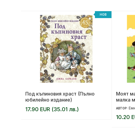
НОВ
НОВ
Под къпиновия храст (Пълно
Моят м
юбилейно издание)
малка м
Еми
17.90 EUR (35.01 лв.)
АВТОР:
10.20 E