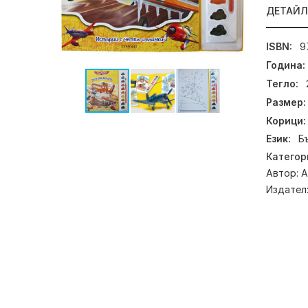
ДЕТАЙ
ISBN:
9
Година:
Тегло:
Размер:
Корици:
Език:
Б
Категор
Автор:
А
Издател