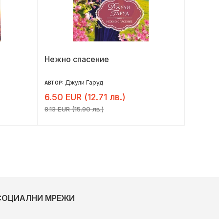
Нежно спасение
Още 3
Джули Гаруд
Бл
АВТОР:
АВТОР:
6.50 EUR (12.71 лв.)
7.77 E
8.13 EUR (15.90 лв.)
9.71 EUR 
СОЦИАЛНИ МРЕЖИ