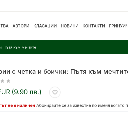
СТВА
АВТОРИ
КЛАСАЦИИ
НОВИНИ
КОНТАКТИ
ГРИНУИ
и: Пътя към мечтите
рии с четка и боички: Пътя към мечтит
EUR (9.90 лв.)
ът не е наличен
Абонирайте се за известие по имейл когато 