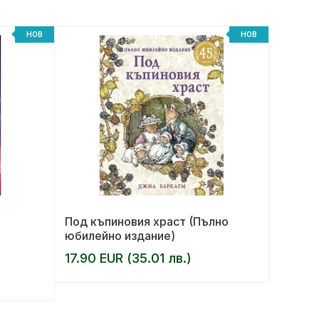
НОВ
НОВ
Под къпиновия храст (Пълно
Моят м
юбилейно издание)
малка 
Ем
17.90 EUR (35.01 лв.)
АВТОР:
10.20 