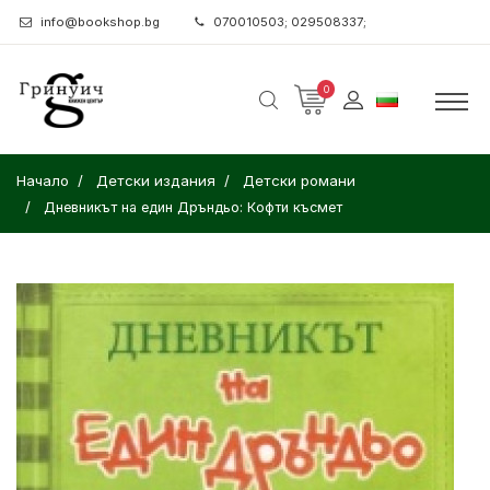
info@bookshop.bg
070010503; 029508337;
0
Начало
Детски издания
Детски романи
Дневникът на един Дръндьо: Кофти късмет