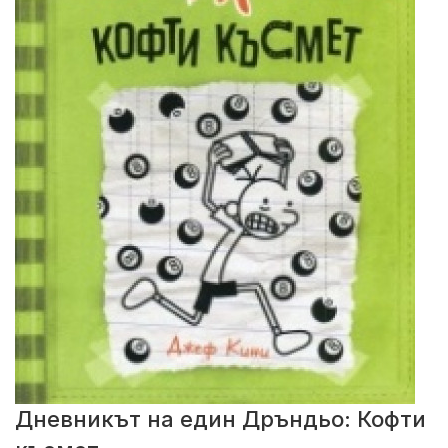
Дневникът на един Дръндьо: Кофти