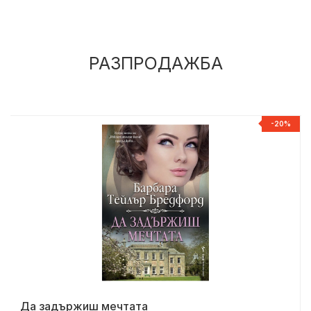
РАЗПРОДАЖБА
%
-20%
Да задържиш мечтата