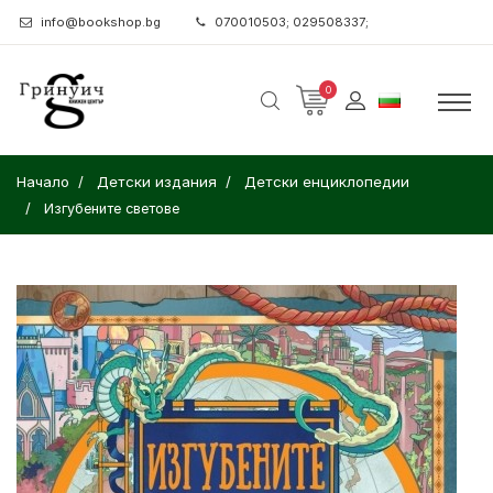
info@bookshop.bg
070010503; 029508337;
0
Начало
Детски издания
Детски енциклопедии
Изгубените светове