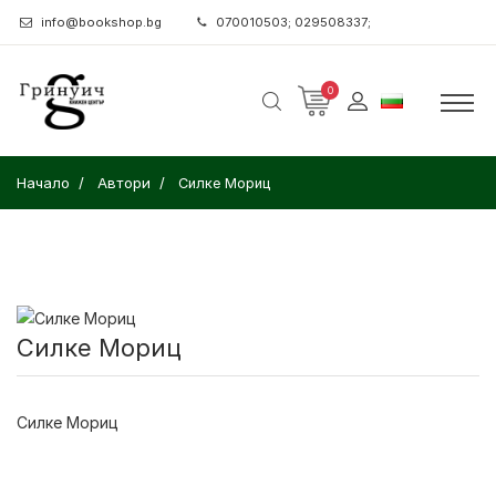
info@bookshop.bg
070010503; 029508337;
0
Начало
Автори
Силке Мориц
Силке Мориц
Силке Мориц