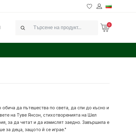
0
Ч
Search
о обича да пътешества по света, да спи до късно и
вете на Туве Янсон, стихотворенията на Шел
ия, за да четат и да измислят заедно. Завършила е
е за деца, защото й се играе."