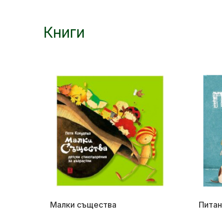
Книги
Малки същества
Питан