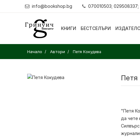
info@bookshop.bg
070010503; 029508337;
КНИГИ
БЕСТСЕЛЪРИ
ИЗДАТЕЛ
Начало
Автори
Петя Кокудева
Петя
"Петя Ко
да чете 
Силвърст
журналис