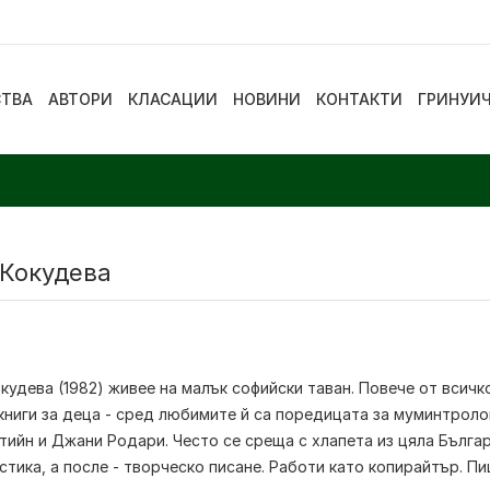
СТВА
АВТОРИ
КЛАСАЦИИ
НОВИНИ
КОНТАКТИ
ГРИНУИ
 Кокудева
кудева (1982) живее на малък софийски таван. Повече от всичк
книги за деца - сред любимите й са поредицата за муминтроло
ийн и Джани Родари. Често се среща с хлапета из цяла Българ
тика, а после - творческо писане. Работи като копирайтър. Пиш