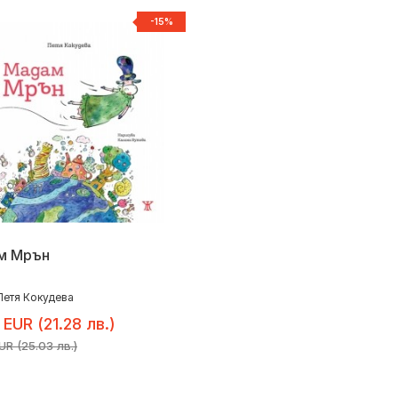
-15%
м Мрън
Петя Кокудева
 EUR (21.28 лв.)
UR (25.03 лв.)